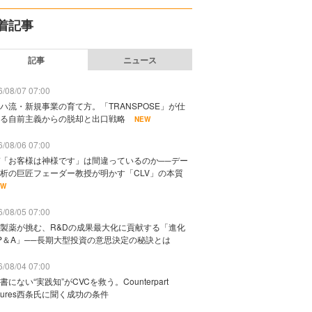
着記事
記事
ニュース
/08/07 07:00
ハ流・新規事業の育て方。「TRANSPOSE」が仕
る自前主義からの脱却と出口戦略
NEW
/08/06 07:00
「お客様は神様です」は間違っているのか──デー
析の巨匠フェーダー教授が明かす「CLV」の本質
EW
/08/05 07:00
製薬が挑む、R&Dの成果最大化に貢献する「進化
P＆A」──長期大型投資の意思決定の秘訣とは
/08/04 07:00
書にない“実践知”がCVCを救う。Counterpart
ntures西条氏に聞く成功の条件