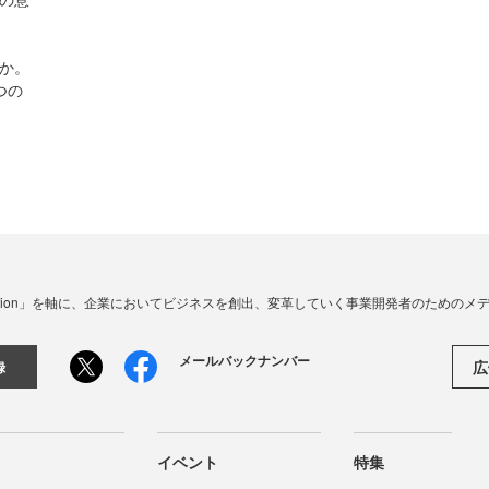
当か。
つの
☓ Innovation」を軸に、企業においてビジネスを創出、変革していく事業開発者のための
メールバックナンバー
広
録
イベント
特集