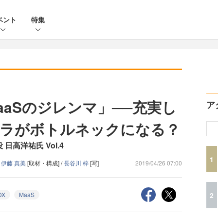
ベント
特集
aaSのジレンマ」──充実し
ア
フラがボトルネックになる？
 日高洋祐氏 Vol.4
1
/
伊藤 真美
[取材・構成] /
長谷川 梓
[写]
2019/04/26 07:00
2
DX
MaaS