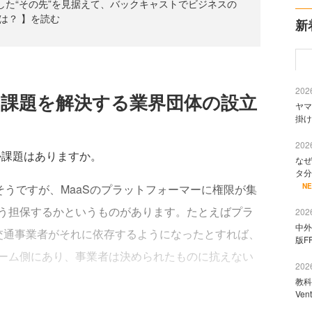
Sが浸透した“その先”を見据えて、バックキャストでビジネスの
は？ 】を読む
新
2026
的課題を解決する業界団体の設立
ヤマ
掛け
2026
か課題はありますか。
なぜ
タ分
そうですが、MaaSのプラットフォーマーに権限が集
N
う担保するかというものがあります。たとえばプラ
2026
中外
交通事業者がそれに依存するようになったとすれば、
版F
ーム側にあり、事業者は決められたものに抗えない
2026
教科
Ve