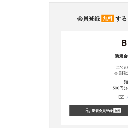
会員登録
する
無料
新規会
・全ての
・会員限
・翔
500円
新規会員登録
無料