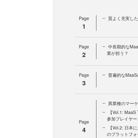
Page
質よく充実した
1
Page
中長期的なMa
2
業が担う？
Page
普遍的なMaa
3
異業種のマーケ
【Vol.1: Ma
参加プレイヤー
Page
【Vol.2: 
4
のプラットフォ