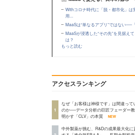
Withコロナ時代に「脱・都市化」は
用...
MaaSは“単なるアプリ”ではない──「Dee
MaaSが浸透した“その先”を見据
は？
もっと読む
アクセスランキング
なぜ「お客様は神様です」は間違って
1
のか──データ分析の巨匠フェーダー
明かす「CLV」の本質
NEW
中外製薬が挑む、R&Dの成果最大化に
2
する「進化版FP＆A」──長期大型投