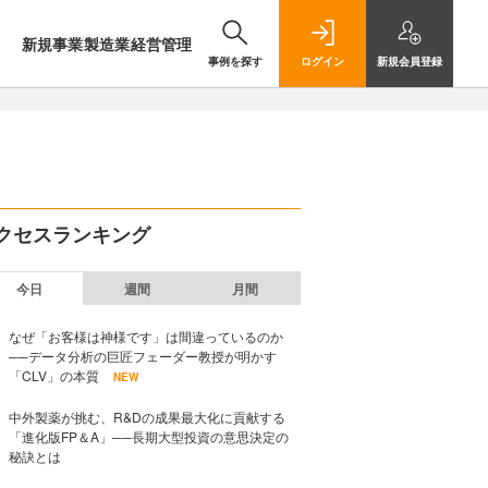
新規事業
製造業
経営管理
事例を探す
ログイン
新規
会員登録
クセスランキング
今日
週間
月間
なぜ「お客様は神様です」は間違っているのか
──データ分析の巨匠フェーダー教授が明かす
「CLV」の本質
NEW
中外製薬が挑む、R&Dの成果最大化に貢献する
「進化版FP＆A」──長期大型投資の意思決定の
秘訣とは