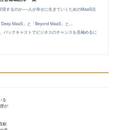
実現するのか──人が幸せに生きていくためのMaaS活
p MaaS」と「Beyond MaaS」と...
えて、バックキャストでビジネスのチャンスを見極めるに
いる
教授が
貢献
資の意