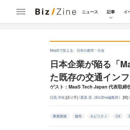
ニュース
記事
イ
MaaSで捉える、日本の都市・社会
日本企業が陥る「M
た既存の交通イン
ゲスト：MaaS Tech Japan 代表取締役
日高 洋祐
[語り手] /
栗原 茂（Biz/Zine編集部）
[聞] 
事業開発
都市
モビリティ
CX