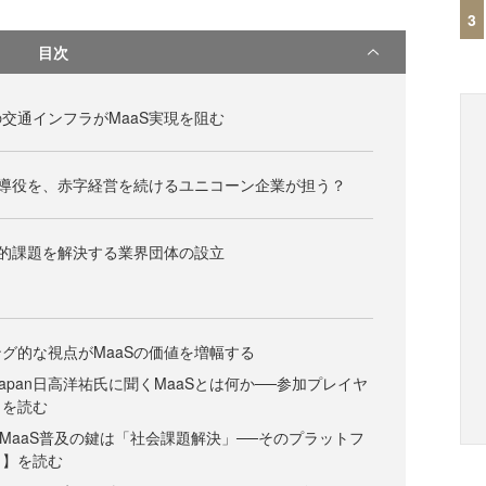
3
目次
交通インフラがMaaS実現を阻む
先導役を、赤字経営を続けるユニコーン企業が担う？
会的課題を解決する業界団体の設立
グ的な視点がMaaSの価値を増幅する
Tech Japan日高洋祐氏に聞くMaaSとは何か──参加プレイヤ
】を読む
おけるMaaS普及の鍵は「社会課題解決」──そのプラットフ
 】を読む