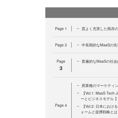
Page
1
質よく充実した既存の
Page
2
中長期的なMaaSの
Page
普遍的なMaaSの社
3
異業種のマーケティン
【Vol.1: MaaS 
ーとビジネスモデル 
Page
4
【Vol.2: 日本に
ォームと提携戦略とは