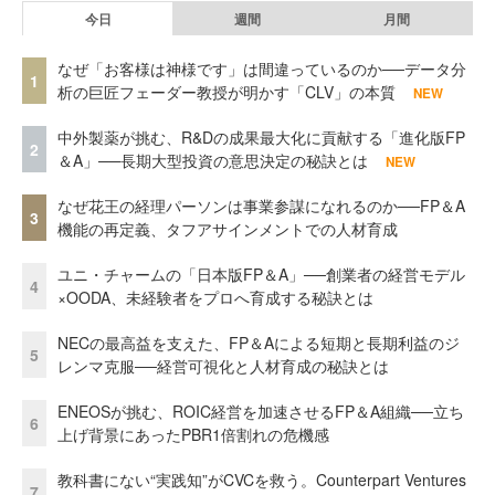
今日
週間
月間
なぜ「お客様は神様です」は間違っているのか──データ分
1
析の巨匠フェーダー教授が明かす「CLV」の本質
NEW
中外製薬が挑む、R&Dの成果最大化に貢献する「進化版FP
2
＆A」──長期大型投資の意思決定の秘訣とは
NEW
なぜ花王の経理パーソンは事業参謀になれるのか──FP＆A
3
機能の再定義、タフアサインメントでの人材育成
ユニ・チャームの「日本版FP＆A」──創業者の経営モデル
4
×OODA、未経験者をプロへ育成する秘訣とは
NECの最高益を支えた、FP＆Aによる短期と長期利益のジ
5
レンマ克服──経営可視化と人材育成の秘訣とは
ENEOSが挑む、ROIC経営を加速させるFP＆A組織──立ち
6
上げ背景にあったPBR1倍割れの危機感
教科書にない“実践知”がCVCを救う。Counterpart Ventures
7