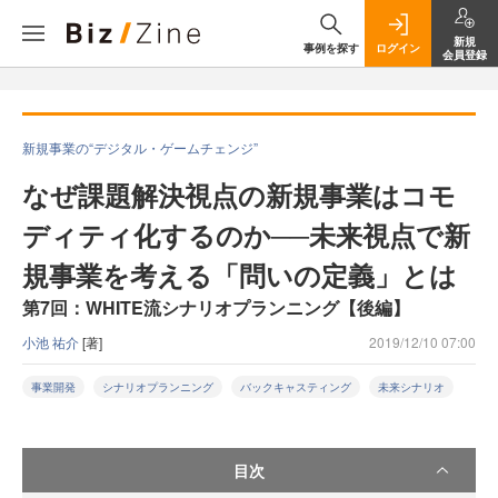
新規
事例を探す
ログイン
会員登録
新規事業の“デジタル・ゲームチェンジ”
なぜ課題解決視点の新規事業はコモ
ディティ化するのか──未来視点で新
規事業を考える「問いの定義」とは
第7回：WHITE流シナリオプランニング【後編】
小池 祐介
[著]
2019/12/10 07:00
事業開発
シナリオプランニング
バックキャスティング
未来シナリオ
目次