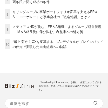
西条氏に聞く成功の条件
キリングループの事業ポートフォリオ変革を支えるFP＆
8
A──コーポレートと事業会社の「戦略対話」とは？
メディアスHDが挑む、FP＆A組織によるグループ経営管理
9
──M＆A成長後に伸び悩む、利益率への処方箋
“超上流”からCXを変革する。JALデジタルがブレインパッド
10
の伴走で実現した自走組織への軌跡
「Leadership ☓ Innovation」を軸に、企業においてビジネ
スを創出、変革していく事業開発者のためのメディアで
す。