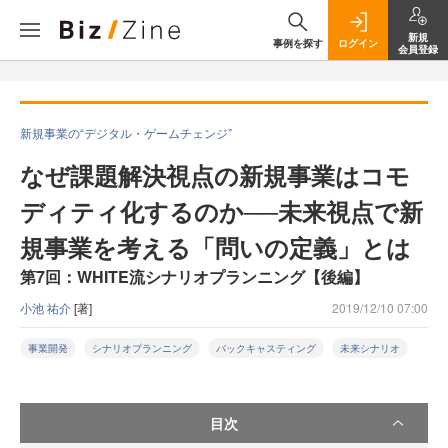
新規
事例を探す
ログイン
会員登録
新規事業の“デジタル・ゲームチェンジ”
なぜ課題解決視点の新規事業はコモ
ディティ化するのか──未来視点で新
規事業を考える「問いの定義」とは
第7回：WHITE流シナリオプランニング【後編】
小池 祐介
[著]
2019/12/10 07:00
事業開発
シナリオプランニング
バックキャスティング
未来シナリオ
目次