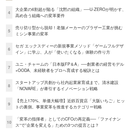
大企業の6割超が陥る「沈黙の組織」──U-ZEROが明かす、
4
高め合う組織への変革要件
売り切り型から脱却！老舗メーカーのブラザー工業が挑む
5
ミシン事業の変革
セガ エックスディーの新規事業メソッド「ゲームフルデザ
6
イン」に学ぶ、人が「使いたくなる」体験の作り方
ユニ・チャームの「日本版FP＆A」──創業者の経営モデル
7
×OODA、未経験者をプロへ育成する秘訣とは
スタートアップ共創から社内起業家育成まで。清水建設
8
「NOVARE」が牽引するイノベーション戦略
【売上170%、単価大幅増】近鉄百貨店「大阪いちご」ヒッ
9
トの裏側。事業変革を推進するカテゴリー戦略
「変革の指揮者」としてのCFOの再定義──「ファイナン
10
ス“で”企業を変える」ための3つの提言とは？