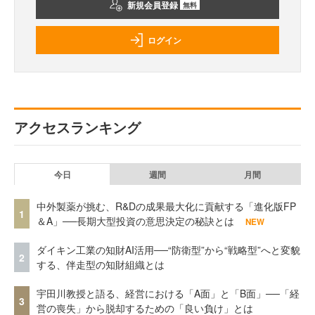
新規会員登録
無料
ログイン
アクセスランキング
今日
週間
月間
中外製薬が挑む、R&Dの成果最大化に貢献する「進化版FP
1
＆A」──長期大型投資の意思決定の秘訣とは
NEW
ダイキン工業の知財AI活用──“防衛型”から“戦略型”へと変貌
2
する、伴走型の知財組織とは
宇田川教授と語る、経営における「A面」と「B面」──「経
3
営の喪失」から脱却するための「良い負け」とは