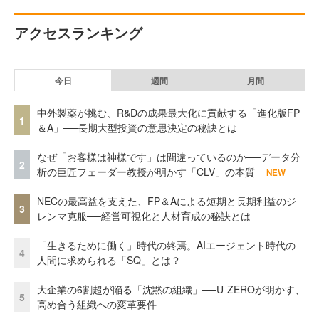
アクセスランキング
今日
週間
月間
中外製薬が挑む、R&Dの成果最大化に貢献する「進化版FP
1
＆A」──長期大型投資の意思決定の秘訣とは
なぜ「お客様は神様です」は間違っているのか──データ分
2
析の巨匠フェーダー教授が明かす「CLV」の本質
NEW
NECの最高益を支えた、FP＆Aによる短期と長期利益のジ
3
レンマ克服──経営可視化と人材育成の秘訣とは
「生きるために働く」時代の終焉。AIエージェント時代の
4
人間に求められる「SQ」とは？
大企業の6割超が陥る「沈黙の組織」──U-ZEROが明かす、
5
高め合う組織への変革要件