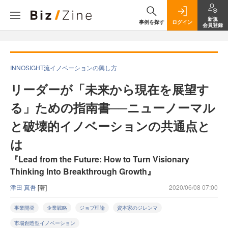
新規
事例を探す
ログイン
会員登録
INNOSIGHT流イノベーションの興し方
リーダーが「未来から現在を展望す
る」ための指南書──ニューノーマル
と破壊的イノベーションの共通点と
は
『Lead from the Future: How to Turn Visionary
Thinking Into Breakthrough Growth』
津田 真吾
[著]
2020/06/08 07:00
事業開発
企業戦略
ジョブ理論
資本家のジレンマ
市場創造型イノベーション