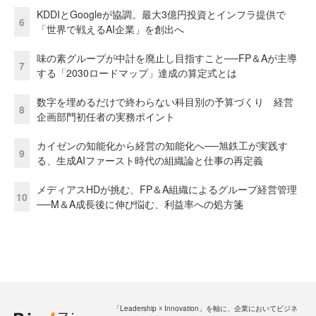
KDDIとGoogleが協調。最大3億円投資とインフラ提供で
6
「世界で戦えるAI企業」を創出へ
味の素グループが中計を廃止し目指すこと──FP＆Aが主導
7
する「2030ロードマップ」達成の算定式とは
数字を埋めるだけで終わらない科目別の予算づくり 経営
8
企画部門初任者の実務ポイント
カイゼンの知能化から経営の知能化へ──旭鉄工が実践す
9
る、生成AIファースト時代の組織論と仕事の再定義
メディアスHDが挑む、FP＆A組織によるグループ経営管理
10
──M＆A成長後に伸び悩む、利益率への処方箋
「Leadership ☓ Innovation」を軸に、企業においてビジネ