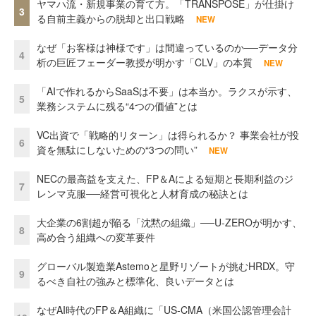
ヤマハ流・新規事業の育て方。「TRANSPOSE」が仕掛け
3
る自前主義からの脱却と出口戦略
NEW
なぜ「お客様は神様です」は間違っているのか──データ分
4
析の巨匠フェーダー教授が明かす「CLV」の本質
NEW
「AIで作れるからSaaSは不要」は本当か。ラクスが示す、
5
業務システムに残る“4つの価値”とは
VC出資で「戦略的リターン」は得られるか？ 事業会社が投
6
資を無駄にしないための“3つの問い”
NEW
NECの最高益を支えた、FP＆Aによる短期と長期利益のジ
7
レンマ克服──経営可視化と人材育成の秘訣とは
大企業の6割超が陥る「沈黙の組織」──U-ZEROが明かす、
8
高め合う組織への変革要件
グローバル製造業Astemoと星野リゾートが挑むHRDX。守
9
るべき自社の強みと標準化、良いデータとは
なぜAI時代のFP＆A組織に「US-CMA（米国公認管理会計