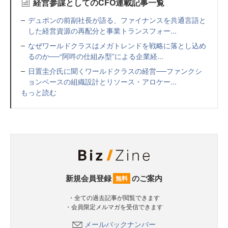
経営参謀としてのCFO連載記事一覧
デュポンの前副社長が語る、ファイナンスを共通言語と
した経営資源の再配分と事業トランスフォー...
なぜワールドクラスはメガトレンドを戦略に落とし込め
るのか──“阿吽の仕組み型”による企業経...
日置圭介氏に聞くワールドクラスの経営──ファンクシ
ョンベースの組織設計とリソース・アロケー...
もっと読む
新規会員登録
のご案内
無料
・全ての過去記事が閲覧できます
・会員限定メルマガを受信できます
メールバックナンバー