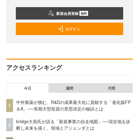
新規会員登録
無料
ログイン
アクセスランキング
今日
週間
月間
中外製薬が挑む、R&Dの成果最大化に貢献する「進化版FP
1
＆A」──長期大型投資の意思決定の秘訣とは
bridge大長氏が語る「新規事業の自走地図」──現在地を診
2
断し未来を描く、領域とアジェンダとは