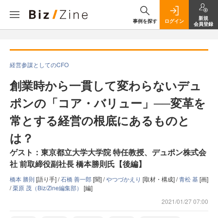
新規
事例を探す
ログイン
会員登録
経営参謀としてのCFO
創業時から一貫して変わらないデュ
ポンの「コア・バリュー」──変革を
常とする経営の根底にあるものと
は？
ゲスト：東京都立大学大学院 特任教授、デュポン株式会
社 前取締役副社長 橋本勝則氏【後編】
橋本 勝則
[語り手] /
石橋 善一郎
[聞] /
やつづかえり
[取材・構成] /
青松 基
[画]
/
栗原 茂（Biz/Zine編集部）
[編]
2021/01/27 07:00