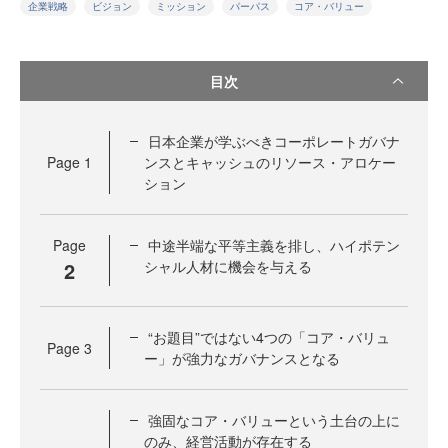
企業戦略
ビジョン
ミッション
パーパス
コア・バリュー
目次
日本企業が学ぶべきコーポレートガバナ
Page
1
ンスとキャッシュのリソース・アロケー
ション
Page
中途半端な平等主義を排し、ハイポテン
2
シャル人材に機会を与える
“お題目”ではない4つの「コア・バリュ
Page
3
ー」が強力なガバナンスとなる
強固なコア・バリューという土台の上に
のみ、経営活動が存在する