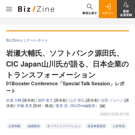
新規
事例を探す
ログイン
会員登録
Biz/Zineセミナーレポート
岩瀬大輔氏、ソフトバンク源田氏、
CIC Japan山川氏が語る、日本企業の
トランスフォーメーション
01Booster Conference「Special Talk Session」レポ
ート
岩瀬 大輔
[講演者] /
源田 泰之
[講演者] /
山川 恭弘
[講演者] /
合田 ジョージ
[講
演者] /
伊藤 真美
[取材・構成] /
栗原 茂（Biz/Zine編集部）
[編]
2020/12/25 07:00
企業戦略
組織開発
オープンイノベーション
新規事業開発
人材育成