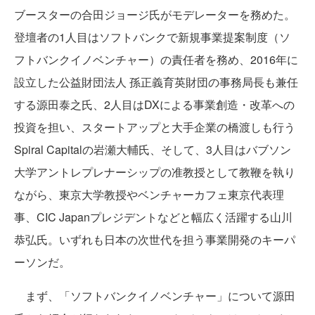
ブースターの合田ジョージ氏がモデレーターを務めた。
登壇者の1人目はソフトバンクで新規事業提案制度（ソ
フトバンクイノベンチャー）の責任者を務め、2016年に
設立した公益財団法人 孫正義育英財団の事務局長も兼任
する源田泰之氏、2人目はDXによる事業創造・改革への
投資を担い、スタートアップと大手企業の橋渡しも行う
Spiral Capitalの岩瀬大輔氏、そして、3人目はバブソン
大学アントレプレナーシップの准教授として教鞭を執り
ながら、東京大学教授やベンチャーカフェ東京代表理
事、CIC Japanプレジデントなどと幅広く活躍する山川
恭弘氏。いずれも日本の次世代を担う事業開発のキーパ
ーソンだ。
まず、「ソフトバンクイノベンチャー」について源田