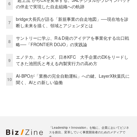
“超上流”からCXを変革する。JALデジタルがブレインパッド
6
の伴走で実現した自走組織への軌跡
bridge大長氏が語る「新規事業の自走地図」──現在地を診
7
断し未来を描く、領域とアジェンダとは
サントリーに学ぶ、R＆D発のアイデアを事業化する出口戦
8
略──「FRONTIER DOJO」の実践論
エノテカ、カインズ、日本KFC 大手企業のDXをリードし
9
てきた池照氏と考える内製実行力の高め方
AI-BPOが「業務の完全自動運転」への鍵。LayerX秋葉氏に
10
聞く、AIとの新しい協働
「Leadership ☓ Innovation」を軸に、企業においてビジネ
スを創出、変革していく事業開発者のためのメディアで
す。