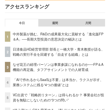
アクセスランキング
今日
週間
月間
中外製薬が挑む、R&Dの成果最大化に貢献する「進化版FP
1
＆A」──長期大型投資の意思決定の秘訣とは
日清食品HD経営管理部 部長と一橋大学・青木教授が語る、
2
戦略の実行不全を回避する「自走する組織」とは
なぜ花王の経理パーソンは事業参謀になれるのか──FP＆A
3
機能の再定義、タフアサインメントでの人材育成
「AIで作れるからSaaSは不要」は本当か。ラクスが示す、
4
業務システムに残る“4つの価値”とは
VC出資で「戦略的リターン」は得られるか？ 事業会社が投
5
資を無駄にしないための“3つの問い”