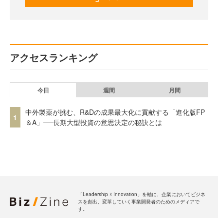
アクセスランキング
今日
週間
月間
中外製薬が挑む、R&Dの成果最大化に貢献する「進化版FP
1
＆A」──長期大型投資の意思決定の秘訣とは
「Leadership ☓ Innovation」を軸に、企業においてビジネ
スを創出、変革していく事業開発者のためのメディアで
す。