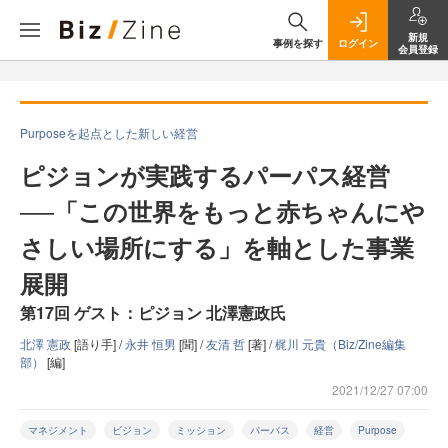
新規
事例を探す
ログイン
会員登録
Purposeを起点とした新しい経営
ピジョンが実践するパーパス経営
──「この世界をもっと赤ちゃんにや
さしい場所にする」を軸とした事業
展開
第17回 ゲスト：ピジョン 北澤憲政氏
北澤 憲政
[語り手] /
永井 恒男
[聞] /
友清 哲
[著] /
梶川 元貴（Biz/Zine編集
部）
[編]
2021/12/27 07:00
マネジメント
ビジョン
ミッション
パーパス
経営
Purpose