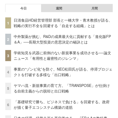
今日
週間
月間
日清食品HD経営管理部 部長と一橋大学・青木教授が語る、
1
戦略の実行不全を回避する「自走する組織」とは
中外製薬が挑む、R&Dの成果最大化に貢献する「進化版FP
2
＆A」──長期大型投資の意思決定の秘訣とは
学術知見を武器に前例のない新規事業を成功させる──論文
3
ニュース「有用性と厳密性のジレンマ」
事業の“ゾンビ化”を防ぐ。NEC松田氏が語る、停滞プロジェ
4
クトを打破する多様な「出口戦略」
ヤマハ流・新規事業の育て方。「TRANSPOSE」が仕掛け
5
る自前主義からの脱却と出口戦略
「基礎研究で勝ち、ビジネスで負ける」を回避する。政府
6
が描く量子エコシステム構築の道筋