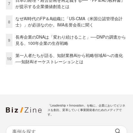
日本の経理・経営企画を再定義する──『FP＆Aの教科書』
7
が提示する企業価値創造とは
なぜAI時代のFP＆A組織に「US-CMA（米国公認管理会計
8
士）」が必須なのか。IMA名誉会長に聞く
長寿企業のDNAは「変わり続けること」──DNPの調査から
9
見る、100年企業の生存戦略
第一人者たちが語る、知財業務AIから戦略領域AIへの進化
10
──知財AIオーケストレーションとは
「Leadership ☓ Innovation」を軸に、企業においてビジネ
スを創出、変革していく事業開発者のためのメディアで
す。