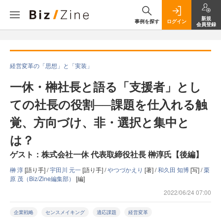
新規
事例を探す
ログイン
会員登録
経営変革の「思想」と「実装」
一休・榊社長と語る「支援者」とし
ての社長の役割──課題を仕入れる触
覚、方向づけ、非・選択と集中と
は？
ゲスト：株式会社一休 代表取締役社長 榊淳氏【後編】
榊 淳
[語り手] /
宇田川 元一
[語り手] /
やつづかえり
[著] /
和久田 知博
[写] /
栗
原 茂（Biz/Zine編集部）
[編]
2022/06/24 07:00
企業戦略
センスメイキング
適応課題
経営変革