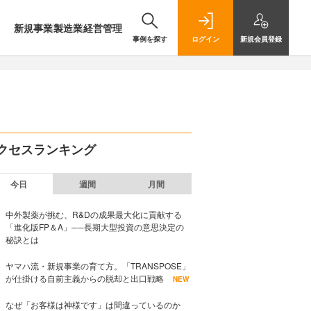
新規事業
製造業
経営管理
事例を探す
ログイン
新規
会員登録
クセスランキング
今日
週間
月間
中外製薬が挑む、R&Dの成果最大化に貢献する
「進化版FP＆A」──長期大型投資の意思決定の
秘訣とは
ヤマハ流・新規事業の育て方。「TRANSPOSE」
が仕掛ける自前主義からの脱却と出口戦略
NEW
なぜ「お客様は神様です」は間違っているのか