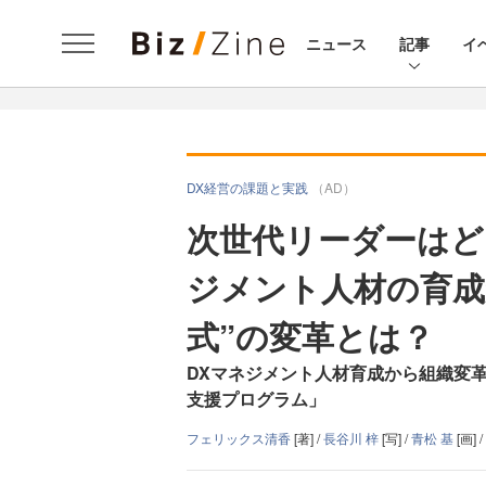
ニュース
記事
イ
DX経営の課題と実践
（AD）
次世代リーダーはど
ジメント人材の育成
式”の変革とは？
DXマネジメント人材育成から組織変
支援プログラム」
フェリックス清香
[著] /
長谷川 梓
[写] /
青松 基
[画] /