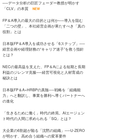
──データ分析の巨匠フェーダー教授が明かす
「CLV」の本質
NEW
FP＆A導入の最大の目的とは何か──導入を阻む
「二つの壁」、本社経営企画が果たすべき「真の
役割」とは
日本版FP＆A導入を成功させる「6ステップ」──
経営企画や経理財務の“キャリア迷子”を救う指針
とは？
NECの最高益を支えた、FP＆Aによる短期と長期
利益のジレンマ克服──経営可視化と人材育成の
秘訣とは
日本版FP＆A×HRBPの真髄──戦略を「組織能
力」へと翻訳し、事業を勝利へ導くパートナーへ
の進化
「生きるために働く」時代の終焉。AIエージェン
ト時代の人間に求められる「SQ」とは？
大企業の6割超が陥る「沈黙の組織」──U-ZERO
が明かす、高め合う組織への変革要件