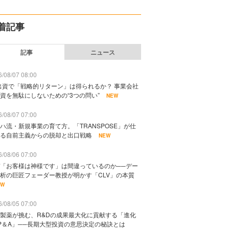
着記事
記事
ニュース
/08/07 08:00
出資で「戦略的リターン」は得られるか？ 事業会社
資を無駄にしないための“3つの問い”
NEW
/08/07 07:00
ハ流・新規事業の育て方。「TRANSPOSE」が仕
る自前主義からの脱却と出口戦略
NEW
/08/06 07:00
「お客様は神様です」は間違っているのか──デー
析の巨匠フェーダー教授が明かす「CLV」の本質
EW
/08/05 07:00
製薬が挑む、R&Dの成果最大化に貢献する「進化
P＆A」──長期大型投資の意思決定の秘訣とは