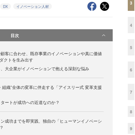
3
DX
イノベーション人材
4
目次
5
や顧客に合わせ、既存事業のイノベーションや真に価値
ダクトを生み出す
る、大企業がイノベーションで抱える深刻な悩み
6
・組織”全体の変革に伴走する「アイスリー式 変革支援
7
スタートが成功への近道なのか？
8
ョン成功までを即実践、独自の「ヒューマンイノベーシ
？
9