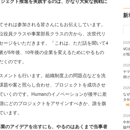
ロジェクト推進を実践するのは、かなり大変な挑戦に
新
てそれは参加される皆さんにもお伝えしています。
位役員クラスや事業部長クラスの方から、次世代リ
セージをいただきます。「これは、ただ話を聞いて4
2026
VC
者が5年後、10年後の企業を変えるためにやるもの
が投
だくのです。
2026
ヤマ
スメントも行います。組織制度上の問題点などを洗
掛け
課題や案と照らし合わせ、プロジェクトを成功させ
2026
いくのです。Humanのイノベーションが後半に差
なぜ
タ分
の誰にどのプロジェクトをアサインすべきか、誰を旗
N
ています。
2026
中外
事業のアイデアを出すにも、やるのはあくまで当事者
版F