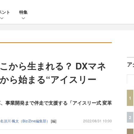
ベント
特集
こから生まれる？ DXマネ
ア
から始まる“アイスリー
1
革、事業開発まで伴走で支援する「アイスリー式 変革
2
名須川 楓太（Biz/Zine編集部）
[編]
2022/08/31 10:00