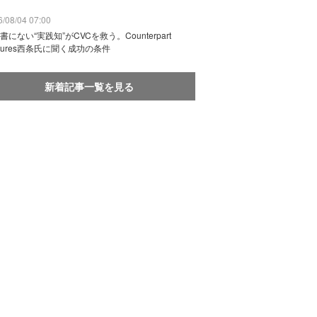
/08/04 07:00
書にない“実践知”がCVCを救う。Counterpart
ntures西条氏に聞く成功の条件
新着記事一覧を見る