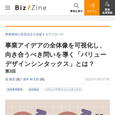
新規
事例を探す
ログイン
会員登録
事業開発の意思決定を突破するアプローチ
事業アイデアの全体像を可視化し、
向き合うべき問いを導く「バリュー
デザインシンタックス」とは？
第3回
堀 雅彦
[著] /
酒井 林太郎
[画]
2023/01/30 07:00
新規事業開発
仮説検証
バリューデザインシンタックス