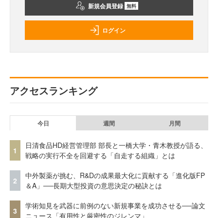
新規会員登録
無料
ログイン
アクセスランキング
今日
週間
月間
日清食品HD経営管理部 部長と一橋大学・青木教授が語る、
1
戦略の実行不全を回避する「自走する組織」とは
中外製薬が挑む、R&Dの成果最大化に貢献する「進化版FP
2
＆A」──長期大型投資の意思決定の秘訣とは
学術知見を武器に前例のない新規事業を成功させる──論文
3
ニュース「有用性と厳密性のジレンマ」