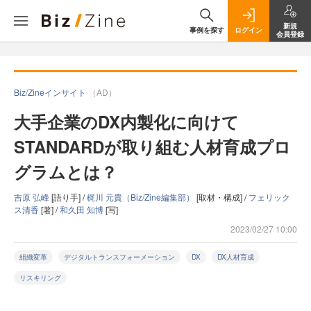
新規
事例を探す
ログイン
会員登録
Biz/Zineインサイト
（AD）
大手企業のDX内製化に向けて
STANDARDが取り組む人材育成プロ
グラムとは？
吉原 弘峰
[語り手] /
梶川 元貴（Biz/Zine編集部）
[取材・構成] /
フェリック
ス清香
[著] /
和久田 知博
[写]
2023/02/27 10:00
組織変革
デジタルトランスフォーメーション
DX
DX人材育成
リスキリング