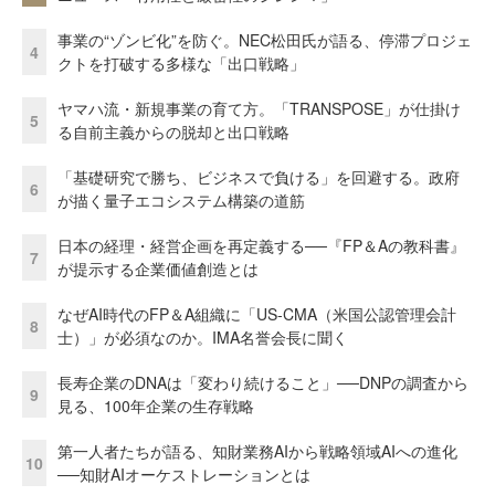
事業の“ゾンビ化”を防ぐ。NEC松田氏が語る、停滞プロジェ
4
クトを打破する多様な「出口戦略」
ヤマハ流・新規事業の育て方。「TRANSPOSE」が仕掛け
5
る自前主義からの脱却と出口戦略
「基礎研究で勝ち、ビジネスで負ける」を回避する。政府
6
が描く量子エコシステム構築の道筋
日本の経理・経営企画を再定義する──『FP＆Aの教科書』
7
が提示する企業価値創造とは
なぜAI時代のFP＆A組織に「US-CMA（米国公認管理会計
8
士）」が必須なのか。IMA名誉会長に聞く
長寿企業のDNAは「変わり続けること」──DNPの調査から
9
見る、100年企業の生存戦略
第一人者たちが語る、知財業務AIから戦略領域AIへの進化
10
──知財AIオーケストレーションとは