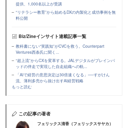
提供、1,000名以上が受講
“リテラシー教育”から始めるDXの内製化と成功事例を無
料公開
Biz/Zineインサイト連載記事一覧
教科書にない“実践知”がCVCを救う。Counterpart
Ventures西条氏に聞く...
“超上流”からCXを変革する。JALデジタルがブレインパ
ッドの伴走で実現した自走組織への軌...
「AIで経営の意思決定は30倍速くなる」──すがけん
流、薄利多売から抜け出すAI経営戦略
もっと読む
この記事の著者
フェリックス清香（フェリックスサヤカ）