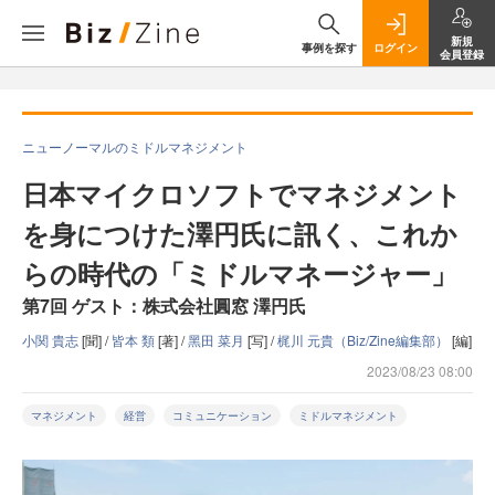
新規
事例を探す
ログイン
会員登録
ニューノーマルのミドルマネジメント
日本マイクロソフトでマネジメント
を身につけた澤円氏に訊く、これか
らの時代の「ミドルマネージャー」
第7回 ゲスト：株式会社圓窓 澤円氏
小関 貴志
[聞] /
皆本 類
[著] /
黑田 菜月
[写] /
梶川 元貴（Biz/Zine編集部）
[編]
2023/08/23 08:00
マネジメント
経営
コミュニケーション
ミドルマネジメント