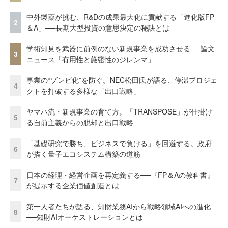
中外製薬が挑む、R&Dの成果最大化に貢献する「進化版FP
2
＆A」──長期大型投資の意思決定の秘訣とは
学術知見を武器に前例のない新規事業を成功させる──論文
3
ニュース「有用性と厳密性のジレンマ」
事業の“ゾンビ化”を防ぐ。NEC松田氏が語る、停滞プロジェ
4
クトを打破する多様な「出口戦略」
ヤマハ流・新規事業の育て方。「TRANSPOSE」が仕掛け
5
る自前主義からの脱却と出口戦略
「基礎研究で勝ち、ビジネスで負ける」を回避する。政府
6
が描く量子エコシステム構築の道筋
日本の経理・経営企画を再定義する──『FP＆Aの教科書』
7
が提示する企業価値創造とは
第一人者たちが語る、知財業務AIから戦略領域AIへの進化
8
──知財AIオーケストレーションとは