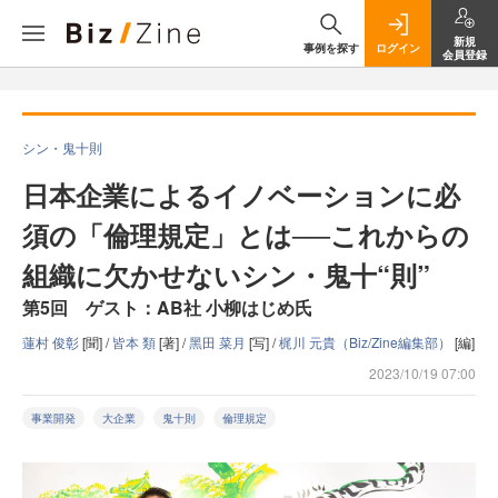
新規
事例を探す
ログイン
会員登録
シン・鬼十則
日本企業によるイノベーションに必
須の「倫理規定」とは──これからの
組織に欠かせないシン・鬼十“則”
第5回 ゲスト：AB社 小柳はじめ氏
蓮村 俊彰
[聞] /
皆本 類
[著] /
黑田 菜月
[写] /
梶川 元貴（Biz/Zine編集部）
[編]
2023/10/19 07:00
事業開発
大企業
鬼十則
倫理規定