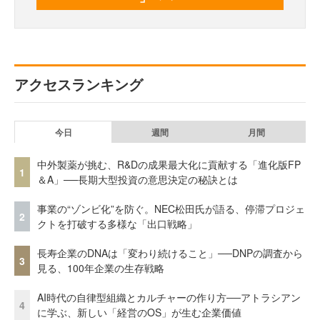
アクセスランキング
今日
週間
月間
中外製薬が挑む、R&Dの成果最大化に貢献する「進化版FP
1
＆A」──長期大型投資の意思決定の秘訣とは
事業の“ゾンビ化”を防ぐ。NEC松田氏が語る、停滞プロジェ
2
クトを打破する多様な「出口戦略」
長寿企業のDNAは「変わり続けること」──DNPの調査から
3
見る、100年企業の生存戦略
AI時代の自律型組織とカルチャーの作り方──アトラシアン
4
に学ぶ、新しい「経営のOS」が生む企業価値