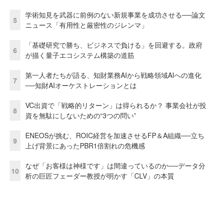
学術知見を武器に前例のない新規事業を成功させる──論文
5
ニュース「有用性と厳密性のジレンマ」
「基礎研究で勝ち、ビジネスで負ける」を回避する。政府
6
が描く量子エコシステム構築の道筋
第一人者たちが語る、知財業務AIから戦略領域AIへの進化
7
──知財AIオーケストレーションとは
VC出資で「戦略的リターン」は得られるか？ 事業会社が投
8
資を無駄にしないための“3つの問い”
ENEOSが挑む、ROIC経営を加速させるFP＆A組織──立ち
9
上げ背景にあったPBR1倍割れの危機感
なぜ「お客様は神様です」は間違っているのか──データ分
10
析の巨匠フェーダー教授が明かす「CLV」の本質