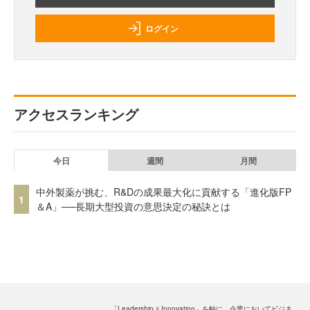
ログイン
アクセスランキング
今日
週間
月間
中外製薬が挑む、R&Dの成果最大化に貢献する「進化版FP
1
＆A」──長期大型投資の意思決定の秘訣とは
「Leadership ☓ Innovation」を軸に、企業においてビジネ