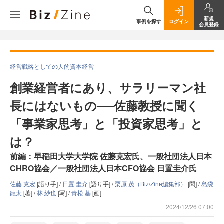
新規
事例を探す
ログイン
会員登録
経営戦略としての人的資本経営
創業経営者にあり、サラリーマン社
長にはないもの──佐藤教授に聞く
「事業家思考」と「投資家思考」と
は？
前編：早稲田大学大学院 佐藤克宏氏、一般社団法人日本
CHRO協会／一般社団法人日本CFO協会 日置圭介氏
佐藤 克宏
[語り手] /
日置 圭介
[語り手] /
栗原 茂（Biz/Zine編集部）
[聞] /
島袋
龍太
[著] /
林 紗也
[写] /
青松 基
[画]
2024/12/26 07:00