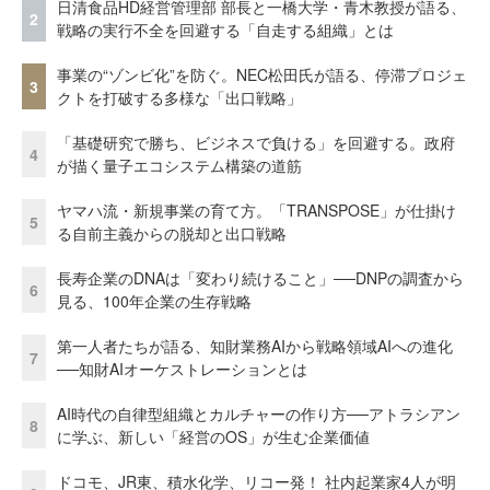
日清食品HD経営管理部 部長と一橋大学・青木教授が語る、
2
戦略の実行不全を回避する「自走する組織」とは
事業の“ゾンビ化”を防ぐ。NEC松田氏が語る、停滞プロジェ
3
クトを打破する多様な「出口戦略」
「基礎研究で勝ち、ビジネスで負ける」を回避する。政府
4
が描く量子エコシステム構築の道筋
ヤマハ流・新規事業の育て方。「TRANSPOSE」が仕掛け
5
る自前主義からの脱却と出口戦略
長寿企業のDNAは「変わり続けること」──DNPの調査から
6
見る、100年企業の生存戦略
第一人者たちが語る、知財業務AIから戦略領域AIへの進化
7
──知財AIオーケストレーションとは
AI時代の自律型組織とカルチャーの作り方──アトラシアン
8
に学ぶ、新しい「経営のOS」が生む企業価値
ドコモ、JR東、積水化学、リコー発！ 社内起業家4人が明