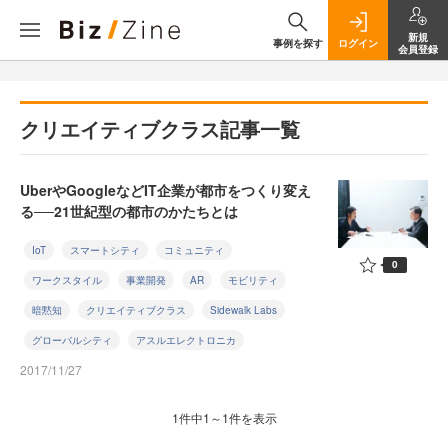
新規
事例を探す
ログイン
会員登録
クリエイティブクラス記事一覧
UberやGoogleなどIT企業が都市をつくり変え
る──21世紀型の都市のかたちとは
IoT
スマートシティ
コミュニティ
0
ワークスタイル
事業開発
AR
モビリティ
暗黙知
クリエイティブクラス
Sidewalk Labs
グローバルシティ
アスルエレクトロニカ
2017/11/27
1件中1～1件を表示