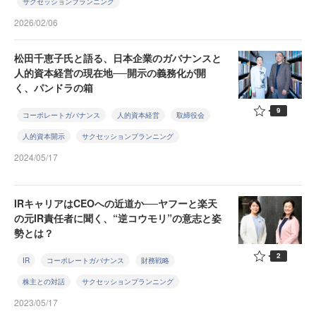
サクセッションプランニング
2026/02/06
松田千恵子氏と語る、日本企業のガバナンスと
人的資本経営の現在地──開示の義務化が開
く、パンドラの箱
9
コーポレートガバナンス
人的資本経営
取締役会
人的資本開示
サクセッションプランニング
2024/05/17
IRキャリアはCEOへの近道か──ヤフーと楽天
の元IR責任者に聞く、“逆コウモリ”の意志と姿
勢とは？
2
IR
コーポレートガバナンス
財務戦略
株主との対話
サクセッションプランニング
2023/05/17