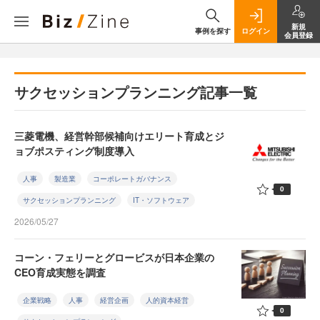
新規
事例を探す
ログイン
会員登録
サクセッションプランニング記事一覧
三菱電機、経営幹部候補向けエリート育成とジ
ョブポスティング制度導入
人事
製造業
コーポレートガバナンス
0
サクセッションプランニング
IT・ソフトウェア
2026/05/27
コーン・フェリーとグロービスが日本企業の
CEO育成実態を調査
企業戦略
人事
経営企画
人的資本経営
0