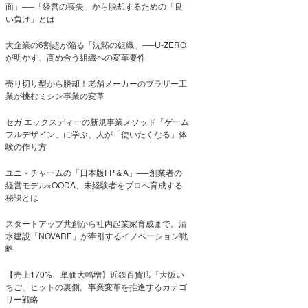
面」──「経営の喪失」から脱却するための「良
い負け」とは
大企業の6割超が陥る「沈黙の組織」──U-ZERO
が明かす、高め合う組織への変革要件
売り切り型から脱却！老舗メーカーのブラザー工
業が挑むミシン事業の変革
セガ エックスディーの新規事業メソッド「ゲーム
フルデザイン」に学ぶ、人が「使いたくなる」体
験の作り方
ユニ・チャームの「日本版FP＆A」──創業者の
経営モデル×OODA、未経験者をプロへ育成する
秘訣とは
スタートアップ共創から社内起業家育成まで。清
水建設「NOVARE」が牽引するイノベーション戦
略
【売上170%、単価大幅増】近鉄百貨店「大阪い
ちご」ヒットの裏側。事業変革を推進するカテゴ
リー戦略