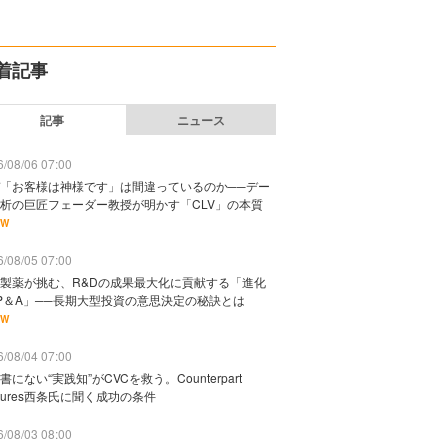
着記事
記事
ニュース
/08/06 07:00
「お客様は神様です」は間違っているのか──デー
析の巨匠フェーダー教授が明かす「CLV」の本質
EW
/08/05 07:00
製薬が挑む、R&Dの成果最大化に貢献する「進化
P＆A」──長期大型投資の意思決定の秘訣とは
EW
/08/04 07:00
書にない“実践知”がCVCを救う。Counterpart
ntures西条氏に聞く成功の条件
/08/03 08:00