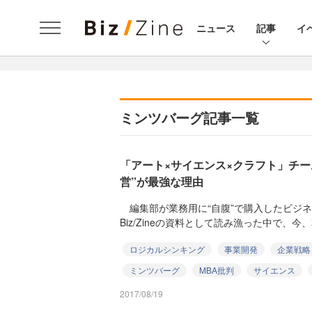
ニュース
記事
イ
ミンツバーグ記事一覧
「アート×サイエンス×クラフト」チー
営”が最強な理由
編集部が業務用に“自腹”で購入したビジ
Biz/Zineの資料として読み漁った中で、今、本当
ロジカルシンキング
事業開発
企業戦略
ミンツバーグ
MBA批判
サイエンス
2017/08/19