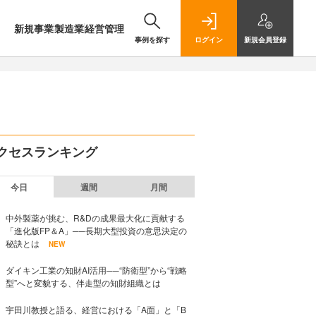
新規事業
製造業
経営管理
事例を探す
ログイン
新規
会員登録
クセスランキング
今日
週間
月間
中外製薬が挑む、R&Dの成果最大化に貢献する
「進化版FP＆A」──長期大型投資の意思決定の
秘訣とは
NEW
ダイキン工業の知財AI活用──“防衛型”から“戦略
型”へと変貌する、伴走型の知財組織とは
宇田川教授と語る、経営における「A面」と「B