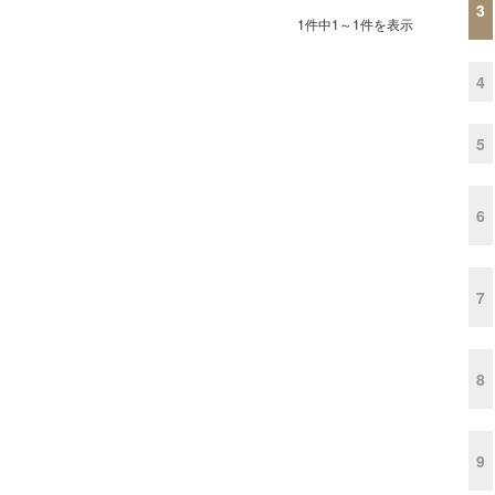
3
1件中1～1件を表示
4
5
6
7
8
9