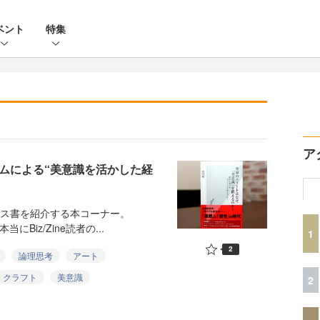
ベント
特集
ア
ムによる“美意識を活かした経
ネス書を紹介する本コーナー。
にBiz/Zine読者の...
1
2
論理思考
アート
クラフト
美意識
2