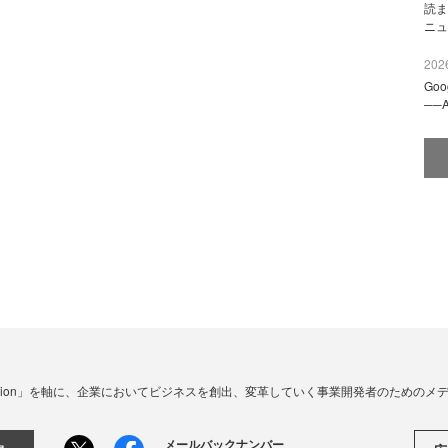
読ま
ニュ
2026
Go
──
☓ Innovation」を軸に、企業においてビジネスを創出、変革していく事業開発者のための
メールバックナンバー