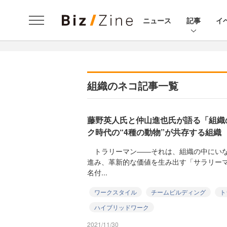
ニュース
記事
イ
組織のネコ記事一覧
藤野英人氏と仲山進也氏が語る「組織
ク時代の“4種の動物”が共存する組織
トラリーマン――それは、組織の中にいな
進み、革新的な価値を生み出す「サラリー
名付...
ワークスタイル
チームビルディング
ト
ハイブリッドワーク
2021/11/30