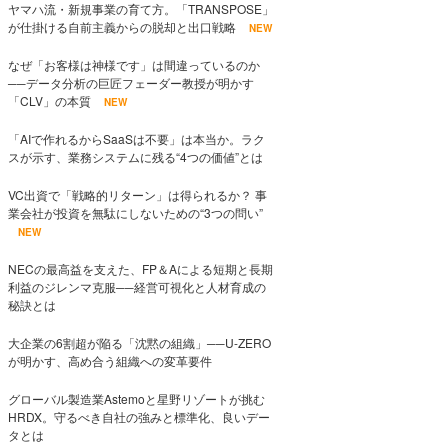
ヤマハ流・新規事業の育て方。「TRANSPOSE」
が仕掛ける自前主義からの脱却と出口戦略
NEW
なぜ「お客様は神様です」は間違っているのか
──データ分析の巨匠フェーダー教授が明かす
「CLV」の本質
NEW
「AIで作れるからSaaSは不要」は本当か。ラク
スが示す、業務システムに残る“4つの価値”とは
VC出資で「戦略的リターン」は得られるか？ 事
業会社が投資を無駄にしないための“3つの問い”
NEW
NECの最高益を支えた、FP＆Aによる短期と長期
利益のジレンマ克服──経営可視化と人材育成の
秘訣とは
大企業の6割超が陥る「沈黙の組織」──U-ZERO
が明かす、高め合う組織への変革要件
グローバル製造業Astemoと星野リゾートが挑む
HRDX。守るべき自社の強みと標準化、良いデー
タとは