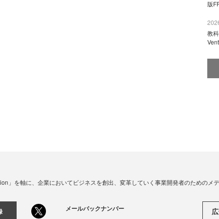
版F
2026
教科
Ve
☓ Innovation」を軸に、企業においてビジネスを創出、変革していく事業開発者のための
メールバックナンバー
広
録