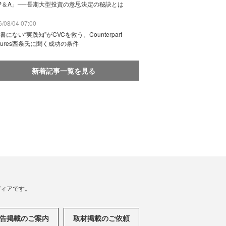
P＆A」──長期大型投資の意思決定の秘訣とは
/08/04 07:00
書にない“実践知”がCVCを救う。Counterpart
ntures西条氏に聞く成功の条件
新着記事一覧を見る
メディアです。
告掲載のご案内
取材掲載のご依頼