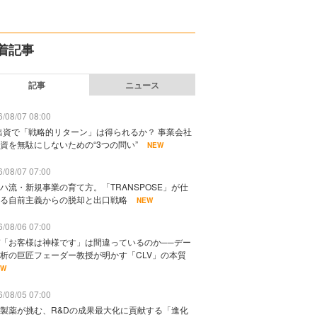
着記事
記事
ニュース
/08/07 08:00
出資で「戦略的リターン」は得られるか？ 事業会社
資を無駄にしないための“3つの問い”
NEW
/08/07 07:00
ハ流・新規事業の育て方。「TRANSPOSE」が仕
る自前主義からの脱却と出口戦略
NEW
/08/06 07:00
「お客様は神様です」は間違っているのか──デー
析の巨匠フェーダー教授が明かす「CLV」の本質
EW
/08/05 07:00
製薬が挑む、R&Dの成果最大化に貢献する「進化