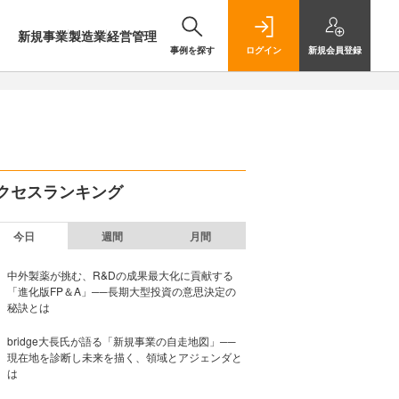
新規事業
製造業
経営管理
事例を探す
ログイン
新規
会員登録
クセスランキング
今日
週間
月間
中外製薬が挑む、R&Dの成果最大化に貢献する
「進化版FP＆A」──長期大型投資の意思決定の
秘訣とは
bridge大長氏が語る「新規事業の自走地図」──
現在地を診断し未来を描く、領域とアジェンダと
は