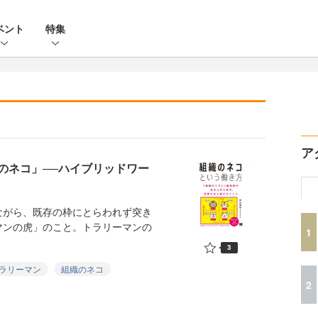
ベント
特集
ア
のネコ」──ハイブリッドワー
がら、既存の枠にとらわれず突き
マンの虎」のこと。トラリーマンの
1
3
ラリーマン
組織のネコ
2