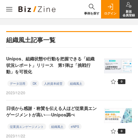
新規
事例を探す
ログイン
会員登録
組織風土記事一覧
Unipos、組織状態や行動を把握できる「組織
状況レポート」リリース 第1弾は「挑戦行
動」を可視化
0
データ活用
DX
人的資本経営
組織風土
2023/12/20
日頃から感謝・称賛を伝える人ほど従業員エン
ゲージメントが高い──Unipos調べ
従業員エンゲージメント
組織風土
eNPS
0
2023/11/22