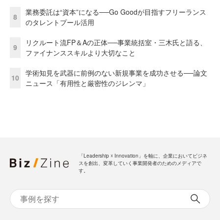
業務委託は“資本”になる──Go Goodが目指すフリーランス
8
のタレントプール活用
リクルート流FP＆Aの正体──事業統括室・三木氏と語る、
9
ファイナンススキルより大切なこと
学術知見を武器に前例のない新規事業を成功させる──論文
10
ニュース「有用性と厳密性のジレンマ」
「Leadership ☓ Innovation」を軸に、企業においてビジネ
スを創出、変革していく事業開発者のためのメディアで
す。