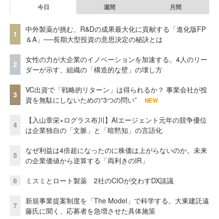
今日
週間
月間
中外製薬が挑む、R&Dの成果最大化に貢献する「進化版FP
1
＆A」──長期大型投資の意思決定の秘訣とは
女性の力が大企業のイノベーションを加速する。4人のリー
2
ダーが示す、組織の「構造的な壁」の壊し方
VC出資で「戦略的リターン」は得られるか？ 事業会社が投
3
資を無駄にしないための“3つの問い”
NEW
【入山章栄×ログラス布川】AIエージェント元年の競争優位
4
は企業独自の「文脈」と「暗黙知」の言語化
なぜ利益は4倍超になったのに株価は上がらないのか。未来
5
の企業価値から逆算する「両利きのIR」
6
ミスミとロート製薬 2社のCIOが交わすDX談議
新規事業提案制度を「The Model」で科学する。大東建託遠
7
藤氏に聞く、応募者を急増させた具体施策