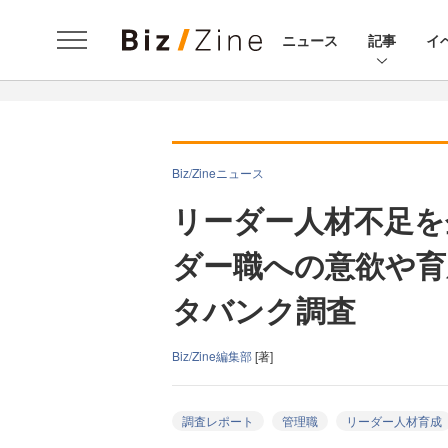
ニュース
記事
イ
Biz/Zineニュース
リーダー人材不足を
ダー職への意欲や育
タバンク調査
Biz/Zine編集部
[著]
調査レポート
管理職
リーダー人材育成