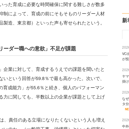
いった育成に必要な時間確保に関する難しさが数多
抑制によって、育成の前にそもそものリーダー人材
新
品製造、東京都）といった声も寄せられたという。
リーダー職への意欲」不足が課題
2026
VC
が投
」企業に対して、育成するうえでの課題を聞いたと
2026
ヤマ
いという回答が59.8％で最も高かった。次いで、
掛け
の育成能力」が55.6％と続き、個人のパフォーマン
2026
る力に関しても、半数以上の企業が課題として上げ
なぜ
タ分
N
は、責任のある立場になりたくないという人も増え
2026
中外
いいのか」（一般管工事、沖縄県）といった切実な