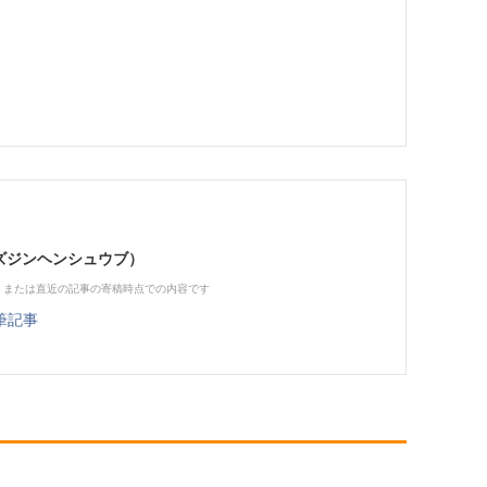
（ビズジンヘンシュウブ）
、または直近の記事の寄稿時点での内容です
筆記事