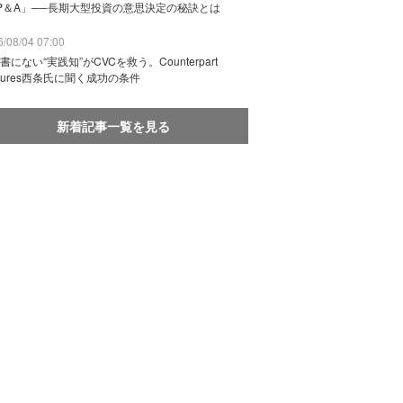
P＆A」──長期大型投資の意思決定の秘訣とは
/08/04 07:00
書にない“実践知”がCVCを救う。Counterpart
ntures西条氏に聞く成功の条件
新着記事一覧を見る