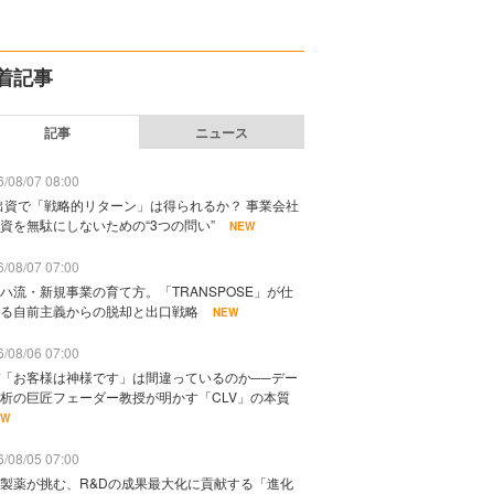
着記事
記事
ニュース
/08/07 08:00
出資で「戦略的リターン」は得られるか？ 事業会社
資を無駄にしないための“3つの問い”
NEW
/08/07 07:00
ハ流・新規事業の育て方。「TRANSPOSE」が仕
る自前主義からの脱却と出口戦略
NEW
/08/06 07:00
「お客様は神様です」は間違っているのか──デー
析の巨匠フェーダー教授が明かす「CLV」の本質
EW
/08/05 07:00
製薬が挑む、R&Dの成果最大化に貢献する「進化