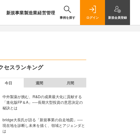
新規事業
製造業
経営管理
事例を探す
ログイン
新規
会員登録
クセスランキング
今日
週間
月間
中外製薬が挑む、R&Dの成果最大化に貢献する
「進化版FP＆A」──長期大型投資の意思決定の
秘訣とは
bridge大長氏が語る「新規事業の自走地図」──
現在地を診断し未来を描く、領域とアジェンダと
は