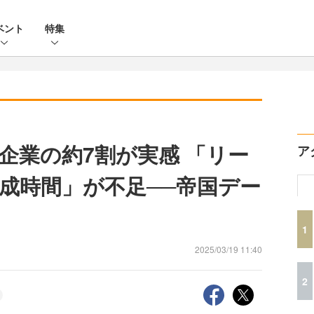
ベント
特集
企業の約7割が実感 「リー
ア
成時間」が不足──帝国デー
1
2025/03/19 11:40
2