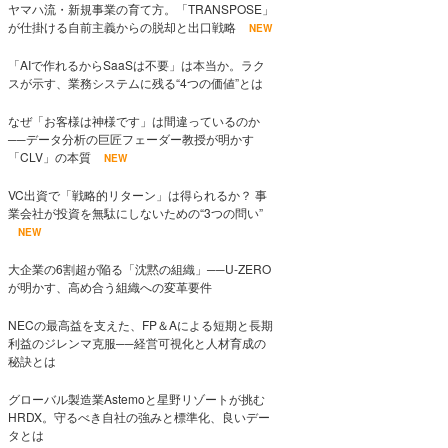
ヤマハ流・新規事業の育て方。「TRANSPOSE」
が仕掛ける自前主義からの脱却と出口戦略
NEW
「AIで作れるからSaaSは不要」は本当か。ラク
スが示す、業務システムに残る“4つの価値”とは
なぜ「お客様は神様です」は間違っているのか
──データ分析の巨匠フェーダー教授が明かす
「CLV」の本質
NEW
VC出資で「戦略的リターン」は得られるか？ 事
業会社が投資を無駄にしないための“3つの問い”
NEW
大企業の6割超が陥る「沈黙の組織」──U-ZERO
が明かす、高め合う組織への変革要件
NECの最高益を支えた、FP＆Aによる短期と長期
利益のジレンマ克服──経営可視化と人材育成の
秘訣とは
グローバル製造業Astemoと星野リゾートが挑む
HRDX。守るべき自社の強みと標準化、良いデー
タとは