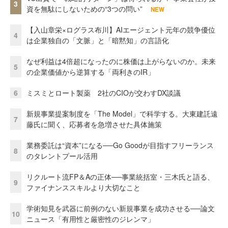
3
資を無駄にしないための“3つの問い”
NEW
【入山章栄×ログラス布川】AIエージェント元年の競争優位
4
は企業独自の「文脈」と「暗黙知」の言語化
なぜ利益は4倍超になったのに株価は上がらないのか。未来
5
の企業価値から逆算する「両利きのIR」
6
ミスミとロート製薬 2社のCIOが交わすDX談議
新規事業提案制度を「The Model」で科学する。大東建託遠
7
藤氏に聞く、応募者を急増させた具体施策
業務委託は“資本”になる──Go Goodが目指すフリーランス
8
のタレントプール活用
リクルート流FP＆Aの正体──事業統括室・三木氏と語る、
9
ファイナンススキルより大切なこと
学術知見を武器に前例のない新規事業を成功させる──論文
10
ニュース「有用性と厳密性のジレンマ」