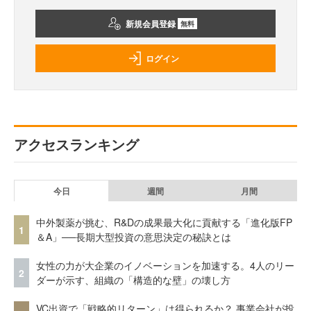
新規会員登録
無料
ログイン
アクセスランキング
今日
週間
月間
中外製薬が挑む、R&Dの成果最大化に貢献する「進化版FP
1
＆A」──長期大型投資の意思決定の秘訣とは
女性の力が大企業のイノベーションを加速する。4人のリー
2
ダーが示す、組織の「構造的な壁」の壊し方
VC出資で「戦略的リターン」は得られるか？ 事業会社が投