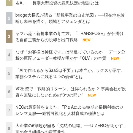
＆A」──長期大型投資の意思決定の秘訣とは
bridge大長氏が語る「新規事業の自走地図」──現在地を診
2
断し未来を描く、領域とアジェンダとは
ヤマハ流・新規事業の育て方。「TRANSPOSE」が仕掛け
3
る自前主義からの脱却と出口戦略
NEW
なぜ「お客様は神様です」は間違っているのか──データ分
4
析の巨匠フェーダー教授が明かす「CLV」の本質
NEW
「AIで作れるからSaaSは不要」は本当か。ラクスが示す、
5
業務システムに残る“4つの価値”とは
VC出資で「戦略的リターン」は得られるか？ 事業会社が投
6
資を無駄にしないための“3つの問い”
NEW
NECの最高益を支えた、FP＆Aによる短期と長期利益のジ
7
レンマ克服──経営可視化と人材育成の秘訣とは
大企業の6割超が陥る「沈黙の組織」──U-ZEROが明かす、
8
高め合う組織への変革要件