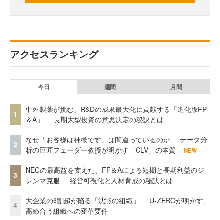
アクセスランキング
今日
週間
月間
中外製薬が挑む、R&Dの成果最大化に貢献する「進化版FP
1
＆A」──長期大型投資の意思決定の秘訣とは
なぜ「お客様は神様です」は間違っているのか──データ分
2
析の巨匠フェーダー教授が明かす「CLV」の本質
NEW
NECの最高益を支えた、FP＆Aによる短期と長期利益のジ
3
レンマ克服──経営可視化と人材育成の秘訣とは
大企業の6割超が陥る「沈黙の組織」──U-ZEROが明かす、
4
高め合う組織への変革要件