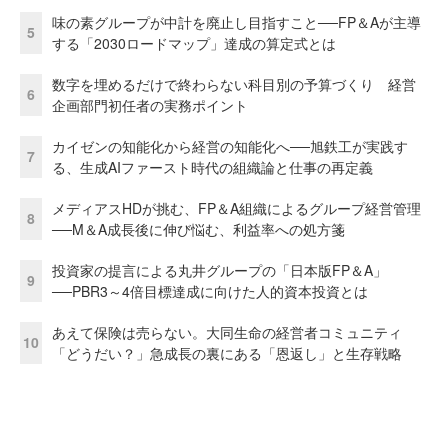
味の素グループが中計を廃止し目指すこと──FP＆Aが主導
5
する「2030ロードマップ」達成の算定式とは
数字を埋めるだけで終わらない科目別の予算づくり 経営
6
企画部門初任者の実務ポイント
カイゼンの知能化から経営の知能化へ──旭鉄工が実践す
7
る、生成AIファースト時代の組織論と仕事の再定義
メディアスHDが挑む、FP＆A組織によるグループ経営管理
8
──M＆A成長後に伸び悩む、利益率への処方箋
投資家の提言による丸井グループの「日本版FP＆A」
9
──PBR3～4倍目標達成に向けた人的資本投資とは
あえて保険は売らない。大同生命の経営者コミュニティ
10
「どうだい？」急成長の裏にある「恩返し」と生存戦略