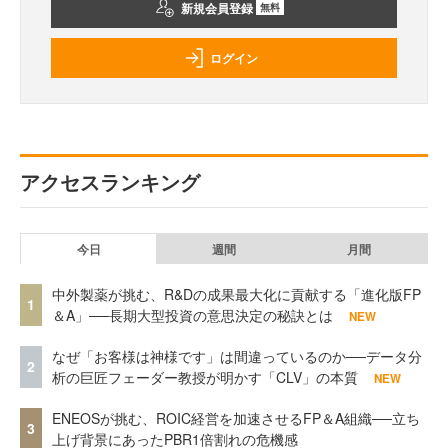
新規会員登録
無料
ログイン
アクセスランキング
今日
週間
月間
中外製薬が挑む、R&Dの成果最大化に貢献する「進化版FP
1
＆A」──長期大型投資の意思決定の秘訣とは
NEW
なぜ「お客様は神様です」は間違っているのか──データ分
2
析の巨匠フェーダー教授が明かす「CLV」の本質
NEW
ENEOSが挑む、ROIC経営を加速させるFP＆A組織──立ち
3
上げ背景にあったPBR1倍割れの危機感