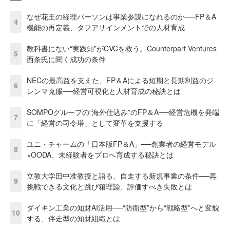
なぜ花王の経理パーソンは事業参謀になれるのか──FP＆A
4
機能の再定義、タフアサインメントでの人材育成
教科書にない“実践知”がCVCを救う。Counterpart Ventures
5
西条氏に聞く成功の条件
NECの最高益を支えた、FP＆Aによる短期と長期利益のジ
6
レンマ克服──経営可視化と人材育成の秘訣とは
SOMPOグループの“海外仕込み”のFP＆A──経営危機を発端
7
に「経営の司令塔」として変革を支援する
ユニ・チャームの「日本版FP＆A」──創業者の経営モデル
8
×OODA、未経験者をプロへ育成する秘訣とは
立教大学田中准教授と語る、自走する新規事業の条件──再
9
挑戦できる文化と跳び箱理論、評価すべき失敗とは
ダイキン工業の知財AI活用──“防衛型”から“戦略型”へと変貌
10
する、伴走型の知財組織とは