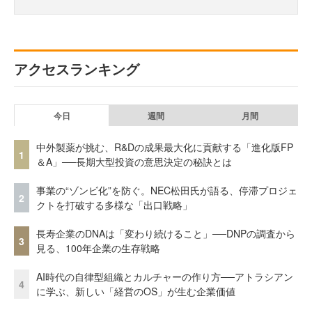
アクセスランキング
今日
週間
月間
中外製薬が挑む、R&Dの成果最大化に貢献する「進化版FP
1
＆A」──長期大型投資の意思決定の秘訣とは
事業の“ゾンビ化”を防ぐ。NEC松田氏が語る、停滞プロジェ
2
クトを打破する多様な「出口戦略」
長寿企業のDNAは「変わり続けること」──DNPの調査から
3
見る、100年企業の生存戦略
AI時代の自律型組織とカルチャーの作り方──アトラシアン
4
に学ぶ、新しい「経営のOS」が生む企業価値