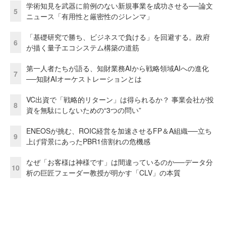
学術知見を武器に前例のない新規事業を成功させる──論文
5
ニュース「有用性と厳密性のジレンマ」
「基礎研究で勝ち、ビジネスで負ける」を回避する。政府
6
が描く量子エコシステム構築の道筋
第一人者たちが語る、知財業務AIから戦略領域AIへの進化
7
──知財AIオーケストレーションとは
VC出資で「戦略的リターン」は得られるか？ 事業会社が投
8
資を無駄にしないための“3つの問い”
ENEOSが挑む、ROIC経営を加速させるFP＆A組織──立ち
9
上げ背景にあったPBR1倍割れの危機感
なぜ「お客様は神様です」は間違っているのか──データ分
10
析の巨匠フェーダー教授が明かす「CLV」の本質