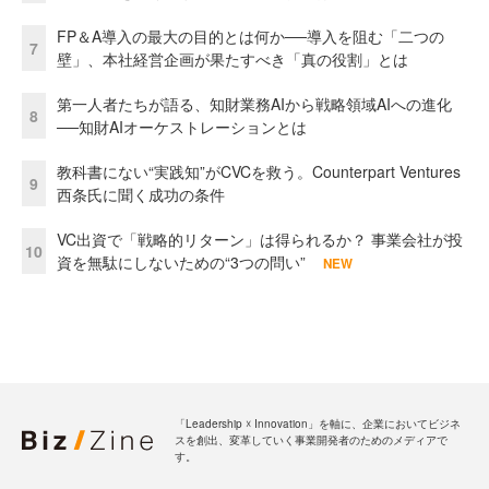
FP＆A導入の最大の目的とは何か──導入を阻む「二つの
7
壁」、本社経営企画が果たすべき「真の役割」とは
第一人者たちが語る、知財業務AIから戦略領域AIへの進化
8
──知財AIオーケストレーションとは
教科書にない“実践知”がCVCを救う。Counterpart Ventures
9
西条氏に聞く成功の条件
VC出資で「戦略的リターン」は得られるか？ 事業会社が投
10
資を無駄にしないための“3つの問い”
NEW
「Leadership ☓ Innovation」を軸に、企業においてビジネ
スを創出、変革していく事業開発者のためのメディアで
す。