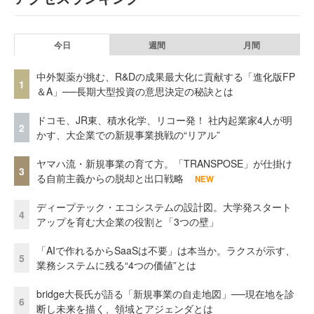
今日
週間
月間
中外製薬が挑む、R&Dの成果最大化に貢献する「進化版FP
1
＆A」──長期大型投資の意思決定の秘訣とは
ドコモ、JR東、積水化学、リコー発！ 社内起業家4人が明
2
かす、大企業での新規事業挑戦の“リアル”
ヤマハ流・新規事業の育て方。「TRANSPOSE」が仕掛け
3
る自前主義からの脱却と出口戦略
NEW
ディープテック・エコシステムの設計図。大学発スタート
4
アップを育む大企業の役割と「3つの壁」
「AIで作れるからSaaSは不要」は本当か。ラクスが示す、
5
業務システムに残る“4つの価値”とは
bridge大長氏が語る「新規事業の自走地図」──現在地を診
6
断し未来を描く、領域とアジェンダとは