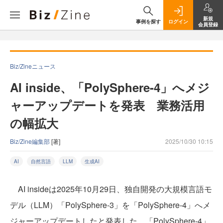
新規
事例を探す
ログイン
会員登録
Biz/Zineニュース
AI inside、「PolySphere-4」へメジ
ャーアップデートを発表 業務活用
の幅拡大
Biz/Zine編集部
[著]
2025/10/30 10:15
AI
自然言語
LLM
生成AI
AI insideは2025年10月29日、独自開発の大規模言語モ
デル（LLM）「PolySphere-3」を「PolySphere-4」へメ
ジャーアップデートしたと発表した。「PolySphere-4」