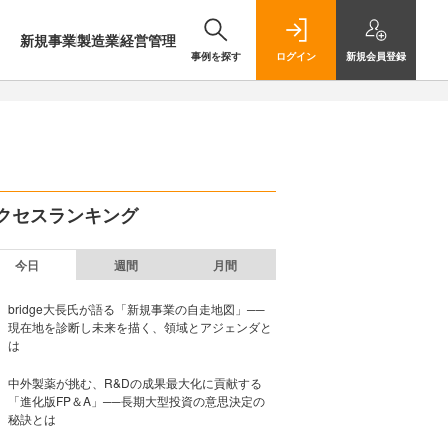
新規事業
製造業
経営管理
事例を探す
ログイン
新規
会員登録
クセスランキング
今日
週間
月間
bridge大長氏が語る「新規事業の自走地図」──
現在地を診断し未来を描く、領域とアジェンダと
は
中外製薬が挑む、R&Dの成果最大化に貢献する
「進化版FP＆A」──長期大型投資の意思決定の
秘訣とは