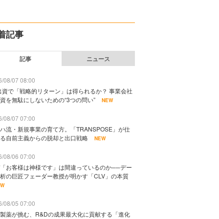
着記事
記事
ニュース
/08/07 08:00
出資で「戦略的リターン」は得られるか？ 事業会社
資を無駄にしないための“3つの問い”
NEW
/08/07 07:00
ハ流・新規事業の育て方。「TRANSPOSE」が仕
る自前主義からの脱却と出口戦略
NEW
/08/06 07:00
「お客様は神様です」は間違っているのか──デー
析の巨匠フェーダー教授が明かす「CLV」の本質
EW
/08/05 07:00
製薬が挑む、R&Dの成果最大化に貢献する「進化