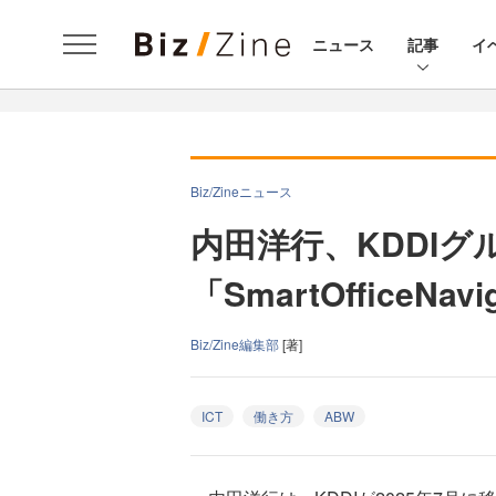
ニュース
記事
イ
Biz/Zineニュース
内田洋行、KDDI
「SmartOfficeNa
Biz/Zine編集部
[著]
ICT
働き方
ABW