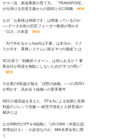
ヤマハ流・新規事業の育て方。「TRANSPOSE」
が仕掛ける自前主義からの脱却と出口戦略
NEW
なぜ「お客様は神様です」は間違っているのか
──データ分析の巨匠フェーダー教授が明かす
「CLV」の本質
NEW
「AIで作れるからSaaSは不要」は本当か。ラク
スが示す、業務システムに残る“4つの価値”とは
VC出資で「戦略的リターン」は得られるか？ 事
業会社が投資を無駄にしないための“3つの問い”
NEW
大企業の6割超が陥る「沈黙の組織」──U-ZERO
が明かす、高め合う組織への変革要件
NECの最高益を支えた、FP＆Aによる短期と長期
利益のジレンマ克服──経営可視化と人材育成の
秘訣とは
なぜAI時代のFP＆A組織に「US-CMA（米国公認
管理会計士）」が必須なのか。IMA名誉会長に聞
く