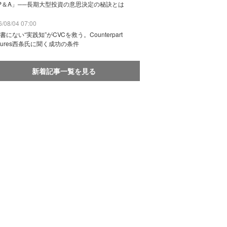
P＆A」──長期大型投資の意思決定の秘訣とは
/08/04 07:00
書にない“実践知”がCVCを救う。Counterpart
ntures西条氏に聞く成功の条件
新着記事一覧を見る