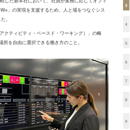
に移転した新本社において、社員が業務に応じてオフィ
3
BW※」の実現を支援するため、人と場をつなぐシス
入した。
4
Working（アクティビティ・ベースド・ワーキング）」の略
場所を自由に選択できる働き方のこと。
5
6
7
8
9