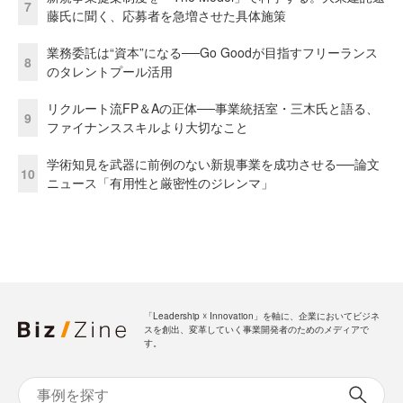
7
藤氏に聞く、応募者を急増させた具体施策
業務委託は“資本”になる──Go Goodが目指すフリーランス
8
のタレントプール活用
リクルート流FP＆Aの正体──事業統括室・三木氏と語る、
9
ファイナンススキルより大切なこと
学術知見を武器に前例のない新規事業を成功させる──論文
10
ニュース「有用性と厳密性のジレンマ」
「Leadership ☓ Innovation」を軸に、企業においてビジネ
スを創出、変革していく事業開発者のためのメディアで
す。