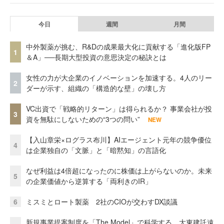
今日
週間
月間
中外製薬が挑む、R&Dの成果最大化に貢献する「進化版FP
1
＆A」──長期大型投資の意思決定の秘訣とは
女性の力が大企業のイノベーションを加速する。4人のリー
2
ダーが示す、組織の「構造的な壁」の壊し方
VC出資で「戦略的リターン」は得られるか？ 事業会社が投
3
資を無駄にしないための“3つの問い”
NEW
【入山章栄×ログラス布川】AIエージェント元年の競争優位
4
は企業独自の「文脈」と「暗黙知」の言語化
なぜ利益は4倍超になったのに株価は上がらないのか。未来
5
の企業価値から逆算する「両利きのIR」
6
ミスミとロート製薬 2社のCIOが交わすDX談議
新規事業提案制度を「The Model」で科学する。大東建託遠