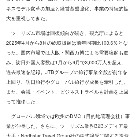
ネスモデル変革の加速と経営基盤強化、事業の持続的拡
大を重視してきた。
ツーリズム市場は回復傾向が続き、観光庁によると
2025年4月から8月の総取扱額は前年同期比103.6％とな
った。国内市場では大阪・関西万博による需要喚起も進
み、訪日外国人客数は1月から9月で3,000万人を超え、
過去最速を記録。JTBグループの旅行事業全般が前年を
上回り、訪日旅行やグローバル旅行が成長を牽引した。
また、会議・イベント、ビジネストラベルも計画を上回
って推移した。
グローバル領域では欧州のDMC（目的地管理会社）事
業が伸長した。さらに、ツーリズム業界B2Bメディア最
大手・Northstar Travel Group社の株式譲受に関する投資