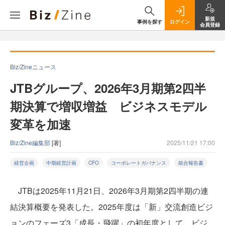
新規
事例を探す
ログイン
会員登録
Biz/Zineニュース
JTBグループ、2026年3月期第2四半
期決算で増収増益 ビジネスモデル
変革を加速
Biz/Zine編集部
[著]
2025/11/21 17:00
経営企画
中期経営計画
CFO
コーポレートガバナンス
統合報告書
JTBは2025年11月21日、2026年3月期第2四半期の連
結決算概要を発表した。2025年度は「新」交流創造ビジ
ョンのフェーズ3「成長・飛躍」の初年度として、ビジ