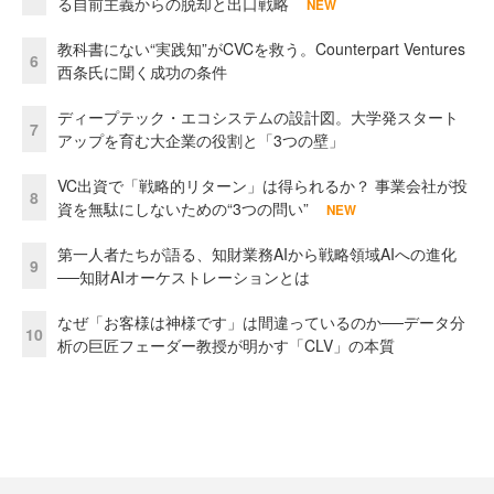
る自前主義からの脱却と出口戦略
NEW
教科書にない“実践知”がCVCを救う。Counterpart Ventures
6
西条氏に聞く成功の条件
ディープテック・エコシステムの設計図。大学発スタート
7
アップを育む大企業の役割と「3つの壁」
VC出資で「戦略的リターン」は得られるか？ 事業会社が投
8
資を無駄にしないための“3つの問い”
NEW
第一人者たちが語る、知財業務AIから戦略領域AIへの進化
9
──知財AIオーケストレーションとは
なぜ「お客様は神様です」は間違っているのか──データ分
10
析の巨匠フェーダー教授が明かす「CLV」の本質