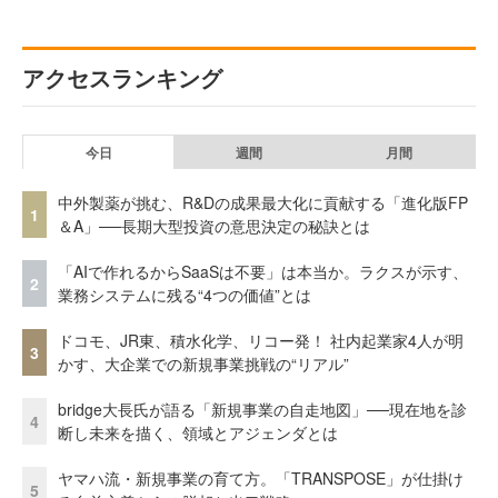
アクセスランキング
今日
週間
月間
中外製薬が挑む、R&Dの成果最大化に貢献する「進化版FP
1
＆A」──長期大型投資の意思決定の秘訣とは
「AIで作れるからSaaSは不要」は本当か。ラクスが示す、
2
業務システムに残る“4つの価値”とは
ドコモ、JR東、積水化学、リコー発！ 社内起業家4人が明
3
かす、大企業での新規事業挑戦の“リアル”
bridge大長氏が語る「新規事業の自走地図」──現在地を診
4
断し未来を描く、領域とアジェンダとは
ヤマハ流・新規事業の育て方。「TRANSPOSE」が仕掛け
5