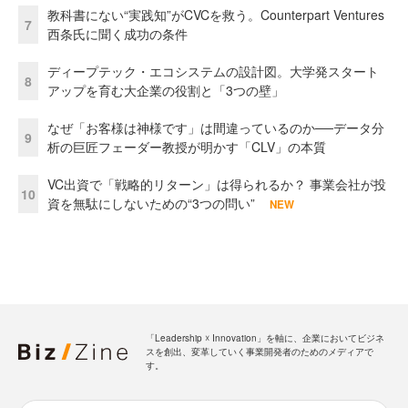
教科書にない“実践知”がCVCを救う。Counterpart Ventures
7
西条氏に聞く成功の条件
ディープテック・エコシステムの設計図。大学発スタート
8
アップを育む大企業の役割と「3つの壁」
なぜ「お客様は神様です」は間違っているのか──データ分
9
析の巨匠フェーダー教授が明かす「CLV」の本質
VC出資で「戦略的リターン」は得られるか？ 事業会社が投
10
資を無駄にしないための“3つの問い”
NEW
「Leadership ☓ Innovation」を軸に、企業においてビジネ
スを創出、変革していく事業開発者のためのメディアで
す。