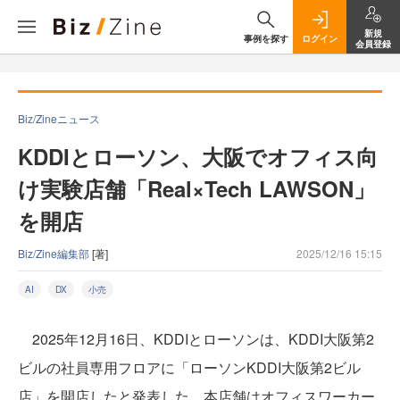
新規
事例を探す
ログイン
会員登録
Biz/Zineニュース
KDDIとローソン、大阪でオフィス向
け実験店舗「Real×Tech LAWSON」
を開店
Biz/Zine編集部
[著]
2025/12/16 15:15
AI
DX
小売
2025年12月16日、KDDIとローソンは、KDDI大阪第2
ビルの社員専用フロアに「ローソンKDDI大阪第2ビル
店」を開店したと発表した。本店舗はオフィスワーカー