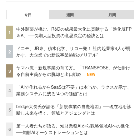
今日
週間
月間
中外製薬が挑む、R&Dの成果最大化に貢献する「進化版FP
1
＆A」──長期大型投資の意思決定の秘訣とは
ドコモ、JR東、積水化学、リコー発！ 社内起業家4人が明
2
かす、大企業での新規事業挑戦の“リアル”
ヤマハ流・新規事業の育て方。「TRANSPOSE」が仕掛け
3
る自前主義からの脱却と出口戦略
NEW
「AIで作れるからSaaSは不要」は本当か。ラクスが示す、
4
業務システムに残る“4つの価値”とは
bridge大長氏が語る「新規事業の自走地図」──現在地を診
5
断し未来を描く、領域とアジェンダとは
第一人者たちが語る、知財業務AIから戦略領域AIへの進化
6
──知財AIオーケストレーションとは