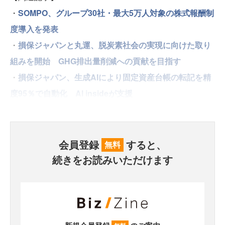
・
SOMPO、グループ30社・最大5万人対象の株式報酬制
度導入を発表
・
損保ジャパンと丸運、脱炭素社会の実現に向けた取り
組みを開始 GHG排出量削減への貢献を目指す
・
損保ジャパン、生成AIにより固定資産台帳の転記を精
度95％で自動化 AI insideが支援
会員登録
すると、
無料
続きをお読みいただけます