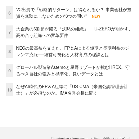
VC出資で「戦略的リターン」は得られるか？ 事業会社が投
6
資を無駄にしないための“3つの問い”
NEW
大企業の6割超が陥る「沈黙の組織」──U-ZEROが明かす、
7
高め合う組織への変革要件
NECの最高益を支えた、FP＆Aによる短期と長期利益のジ
8
レンマ克服──経営可視化と人材育成の秘訣とは
グローバル製造業Astemoと星野リゾートが挑むHRDX。守
9
るべき自社の強みと標準化、良いデータとは
なぜAI時代のFP＆A組織に「US-CMA（米国公認管理会計
10
士）」が必須なのか。IMA名誉会長に聞く
「Leadership ☓ Innovation」を軸に、企業においてビジネ