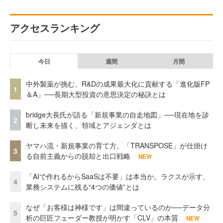
アクセスランキング
今日
週間
月間
中外製薬が挑む、R&Dの成果最大化に貢献する「進化版FP
1
＆A」──長期大型投資の意思決定の秘訣とは
bridge大長氏が語る「新規事業の自走地図」──現在地を診
2
断し未来を描く、領域とアジェンダとは
ヤマハ流・新規事業の育て方。「TRANSPOSE」が仕掛け
3
る自前主義からの脱却と出口戦略
NEW
「AIで作れるからSaaSは不要」は本当か。ラクスが示す、
4
業務システムに残る“4つの価値”とは
なぜ「お客様は神様です」は間違っているのか──データ分
5
析の巨匠フェーダー教授が明かす「CLV」の本質
NEW