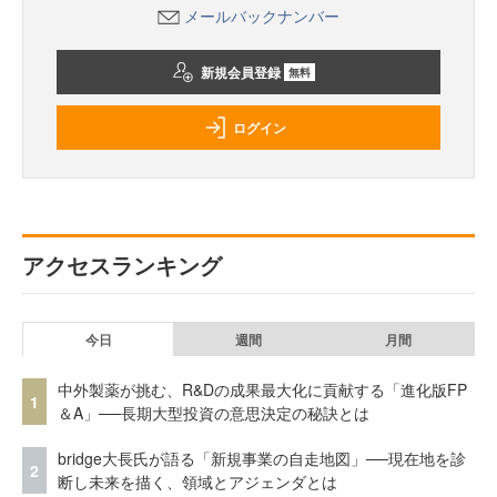
メールバックナンバー
新規会員登録
無料
ログイン
アクセスランキング
今日
週間
月間
中外製薬が挑む、R&Dの成果最大化に貢献する「進化版FP
1
＆A」──長期大型投資の意思決定の秘訣とは
bridge大長氏が語る「新規事業の自走地図」──現在地を診
2
断し未来を描く、領域とアジェンダとは