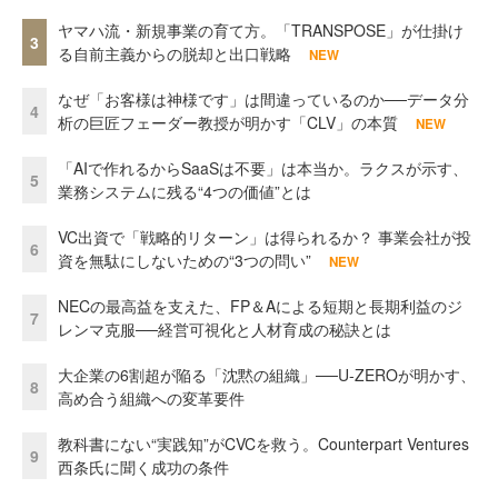
ヤマハ流・新規事業の育て方。「TRANSPOSE」が仕掛け
3
る自前主義からの脱却と出口戦略
NEW
なぜ「お客様は神様です」は間違っているのか──データ分
4
析の巨匠フェーダー教授が明かす「CLV」の本質
NEW
「AIで作れるからSaaSは不要」は本当か。ラクスが示す、
5
業務システムに残る“4つの価値”とは
VC出資で「戦略的リターン」は得られるか？ 事業会社が投
6
資を無駄にしないための“3つの問い”
NEW
NECの最高益を支えた、FP＆Aによる短期と長期利益のジ
7
レンマ克服──経営可視化と人材育成の秘訣とは
大企業の6割超が陥る「沈黙の組織」──U-ZEROが明かす、
8
高め合う組織への変革要件
教科書にない“実践知”がCVCを救う。Counterpart Ventures
9
西条氏に聞く成功の条件