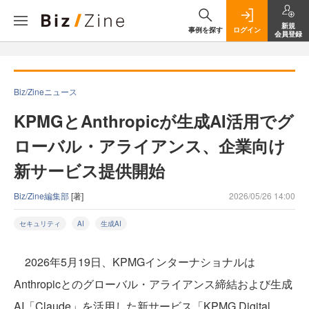
新規
事例を探す
ログイン
会員登録
Biz/Zineニュース
KPMGとAnthropicが生成AI活用でグ
ローバル・アライアンス、企業向け
新サービス提供開始
Biz/Zine編集部
[著]
2026/05/26 14:00
セキュリティ
AI
生成AI
2026年5月19日、KPMGインターナショナルは
Anthropicとのグローバル・アライアンス締結および生成
AI「Claude」を活用した新サービス「KPMG Digital