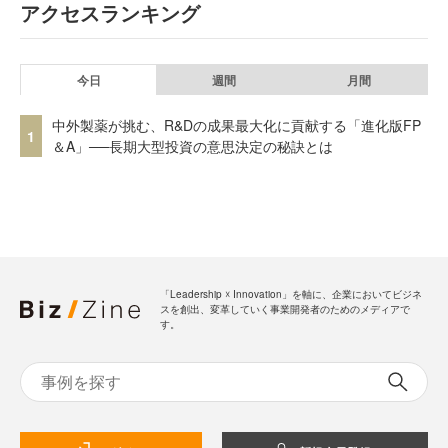
アクセスランキング
今日
週間
月間
中外製薬が挑む、R&Dの成果最大化に貢献する「進化版FP
1
＆A」──長期大型投資の意思決定の秘訣とは
「Leadership ☓ Innovation」を軸に、企業においてビジネ
スを創出、変革していく事業開発者のためのメディアで
す。