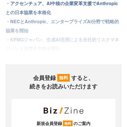
・
アクセンチュア、AI中核の企業変革支援でAnthropic
との日本協業を本格化
・
NECとAnthropic、エンタープライズAI分野で戦略的
協業を開始
・
KPMGジャパン、生成AI活用による全社的リスクマネ
ジメント高度化支援を開始
会員登録
すると、
無料
続きをお読みいただけます
新規会員登録
のご案内
無料