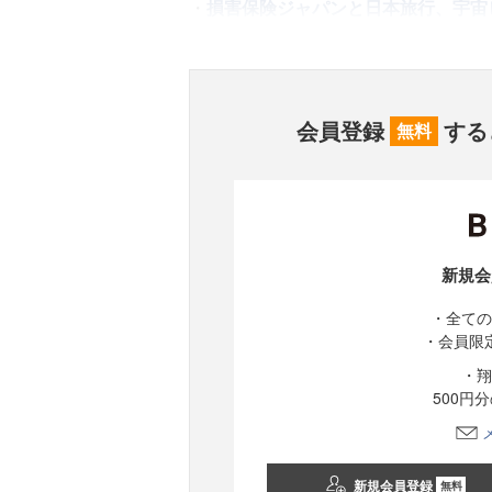
・
損害保険ジャパンと日本旅行、宇宙
会員登録
する
無料
新規会
・全ての
・会員限
・翔
500円
新規会員登録
無料