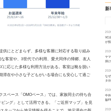
新
2026
VC
が投
提供にとどまらず、多様な客層に対応する取り組み
2026
ヤマ
能な客室や、3世代での利用、愛犬同伴の帰郷、友人
掛け
ズに応じた多様な利用方法がある。客室は靴を脱い
2026
期滞在や小さな子どもがいる場合にも安心して過ご
なぜ
タ分
2026
スペース「OMOベース」では、家族同士の待ち合
中外
版F
リビング」として活用できる。「ご近所マップ」を見
2026
Oスタッフから地元情報を得ることで、地元滞在の新