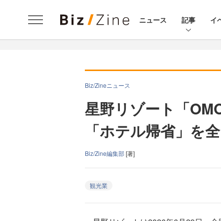
ニュース
記事
イ
Biz/Zineニュース
星野リゾート「OM
「ホテル帰省」を全
Biz/Zine編集部
[著]
観光業