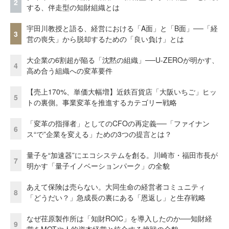
2
する、伴走型の知財組織とは
宇田川教授と語る、経営における「A面」と「B面」──「経
3
営の喪失」から脱却するための「良い負け」とは
大企業の6割超が陥る「沈黙の組織」──U-ZEROが明かす、
4
高め合う組織への変革要件
【売上170%、単価大幅増】近鉄百貨店「大阪いちご」ヒッ
5
トの裏側。事業変革を推進するカテゴリー戦略
「変革の指揮者」としてのCFOの再定義──「ファイナン
6
ス“で”企業を変える」ための3つの提言とは？
量子を“加速器”にエコシステムを創る。川崎市・福田市長が
7
明かす「量子イノベーションパーク」の全貌
あえて保険は売らない。大同生命の経営者コミュニティ
8
「どうだい？」急成長の裏にある「恩返し」と生存戦略
なぜ荏原製作所は「知財ROIC」を導入したのか──知財経
9