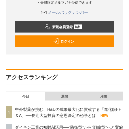
・会員限定メルマガを受信できます
メールバックナンバー
新規会員登録
無料
ログイン
アクセスランキング
今日
週間
月間
中外製薬が挑む、R&Dの成果最大化に貢献する「進化版FP
1
＆A」──長期大型投資の意思決定の秘訣とは
NEW
ダイキン工業の知財AI活用──“防衛型”から“戦略型”へと変貌