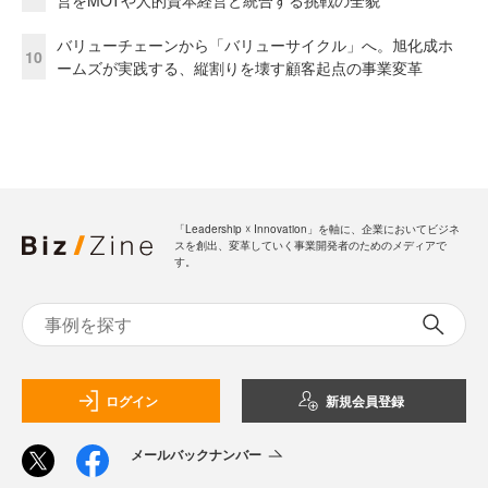
営をMOTや人的資本経営と統合する挑戦の全貌
バリューチェーンから「バリューサイクル」へ。旭化成ホ
10
ームズが実践する、縦割りを壊す顧客起点の事業変革
「Leadership ☓ Innovation」を軸に、企業においてビジネ
スを創出、変革していく事業開発者のためのメディアで
す。
ログイン
新規会員登録
メールバックナンバー