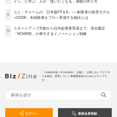
イン」に学ぶ、人が「使いたくなる」体験の作り方
ユニ・チャームの「日本版FP＆A」──創業者の経営モデル
9
×OODA、未経験者をプロへ育成する秘訣とは
スタートアップ共創から社内起業家育成まで。清水建設
10
「NOVARE」が牽引するイノベーション戦略
「Leadership ☓ Innovation」を軸に、企業においてビジネ
スを創出、変革していく事業開発者のためのメディアで
す。
ログイン
新規会員登録