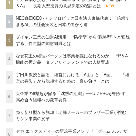
1
＆A」──長期大型投資の意思決定の秘訣とは
NEW
NEC森田CEO×アンソロピック日本法人東條代表：「信頼で
2
きるAI」の社会実装と日本の向かう道
ダイキン工業の知財AI活用──“防衛型”から“戦略型”へと変貌
3
する、伴走型の知財組織とは
なぜ花王の経理パーソンは事業参謀になれるのか──FP＆A
4
機能の再定義、タフアサインメントでの人材育成
宇田川教授と語る、経営における「A面」と「B面」──「経
5
営の喪失」から脱却するための「良い負け」とは
大企業の6割超が陥る「沈黙の組織」──U-ZEROが明かす、
6
高め合う組織への変革要件
売り切り型から脱却！老舗メーカーのブラザー工業が挑む
7
ミシン事業の変革
セガ エックスディーの新規事業メソッド「ゲームフルデザ
8