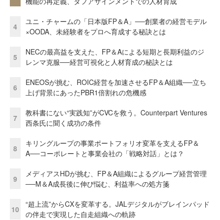
機能の再定義、タフアサインメントでの人材育成
ユニ・チャームの「日本版FP＆A」──創業者の経営モデル
4
×OODA、未経験者をプロへ育成する秘訣とは
NECの最高益を支えた、FP＆Aによる短期と長期利益のジ
5
レンマ克服──経営可視化と人材育成の秘訣とは
ENEOSが挑む、ROIC経営を加速させるFP＆A組織──立ち
6
上げ背景にあったPBR1倍割れの危機感
教科書にない“実践知”がCVCを救う。Counterpart Ventures
7
西条氏に聞く成功の条件
キリングループの事業ポートフォリオ変革を支えるFP＆
8
A──コーポレートと事業会社の「戦略対話」とは？
メディアスHDが挑む、FP＆A組織によるグループ経営管理
9
──M＆A成長後に伸び悩む、利益率への処方箋
“超上流”からCXを変革する。JALデジタルがブレインパッド
10
の伴走で実現した自走組織への軌跡