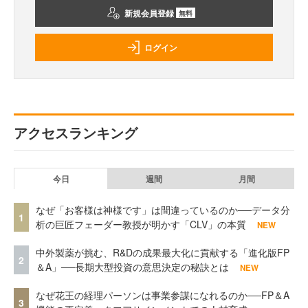
新規会員登録
無料
ログイン
アクセスランキング
今日
週間
月間
なぜ「お客様は神様です」は間違っているのか──データ分
1
析の巨匠フェーダー教授が明かす「CLV」の本質
NEW
中外製薬が挑む、R&Dの成果最大化に貢献する「進化版FP
2
＆A」──長期大型投資の意思決定の秘訣とは
NEW
なぜ花王の経理パーソンは事業参謀になれるのか──FP＆A
3