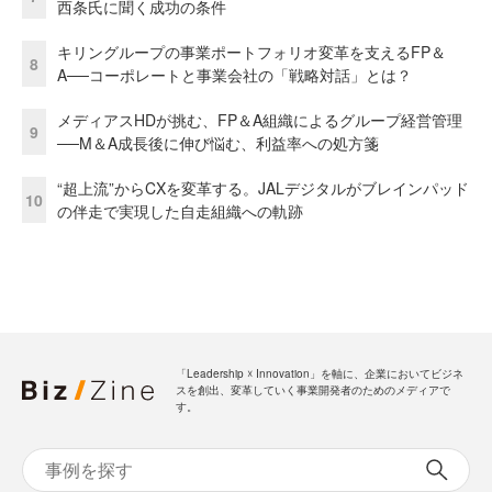
西条氏に聞く成功の条件
キリングループの事業ポートフォリオ変革を支えるFP＆
8
A──コーポレートと事業会社の「戦略対話」とは？
メディアスHDが挑む、FP＆A組織によるグループ経営管理
9
──M＆A成長後に伸び悩む、利益率への処方箋
“超上流”からCXを変革する。JALデジタルがブレインパッド
10
の伴走で実現した自走組織への軌跡
「Leadership ☓ Innovation」を軸に、企業においてビジネ
スを創出、変革していく事業開発者のためのメディアで
す。