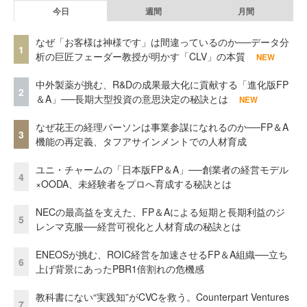
今日
週間
月間
なぜ「お客様は神様です」は間違っているのか──データ分
1
析の巨匠フェーダー教授が明かす「CLV」の本質
NEW
中外製薬が挑む、R&Dの成果最大化に貢献する「進化版FP
2
＆A」──長期大型投資の意思決定の秘訣とは
NEW
なぜ花王の経理パーソンは事業参謀になれるのか──FP＆A
3
機能の再定義、タフアサインメントでの人材育成
ユニ・チャームの「日本版FP＆A」──創業者の経営モデル
4
×OODA、未経験者をプロへ育成する秘訣とは
NECの最高益を支えた、FP＆Aによる短期と長期利益のジ
5
レンマ克服──経営可視化と人材育成の秘訣とは
ENEOSが挑む、ROIC経営を加速させるFP＆A組織──立ち
6
上げ背景にあったPBR1倍割れの危機感
教科書にない“実践知”がCVCを救う。Counterpart Ventures
7