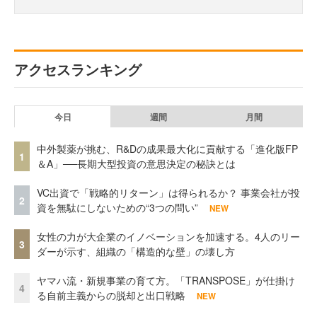
アクセスランキング
今日
週間
月間
中外製薬が挑む、R&Dの成果最大化に貢献する「進化版FP
1
＆A」──長期大型投資の意思決定の秘訣とは
VC出資で「戦略的リターン」は得られるか？ 事業会社が投
2
資を無駄にしないための“3つの問い”
NEW
女性の力が大企業のイノベーションを加速する。4人のリー
3
ダーが示す、組織の「構造的な壁」の壊し方
ヤマハ流・新規事業の育て方。「TRANSPOSE」が仕掛け
4
る自前主義からの脱却と出口戦略
NEW