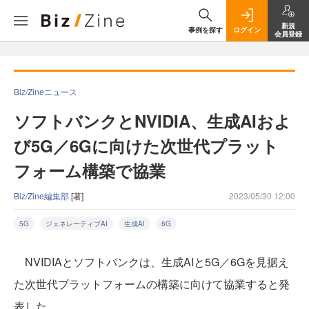
新規
事例を探す
ログイン
会員登録
Biz/Zineニュース
ソフトバンクとNVIDIA、生成AIおよ
び5G／6Gに向けた次世代プラット
フォーム構築で協業
Biz/Zine編集部
[著]
2023/05/30 12:00
5G
ジェネレーティブAI
生成AI
6G
NVIDIAとソフトバンクは、生成AIと5G／6Gを見据え
た次世代プラットフォームの構築に向けて協業すると発
表した。