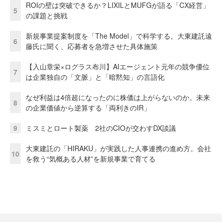
ROIの壁は突破できるか？LIXILとMUFGが語る「CX経営」
5
の課題と挑戦
新規事業提案制度を「The Model」で科学する。大東建託遠
6
藤氏に聞く、応募者を急増させた具体施策
【入山章栄×ログラス布川】AIエージェント元年の競争優位
7
は企業独自の「文脈」と「暗黙知」の言語化
なぜ利益は4倍超になったのに株価は上がらないのか。未来
8
の企業価値から逆算する「両利きのIR」
9
ミスミとロート製薬 2社のCIOが交わすDX談議
大東建託の「HIRAKU」が実践した人事連携の進め方。会社
10
を救う“気概ある人材”を新規事業で育てる