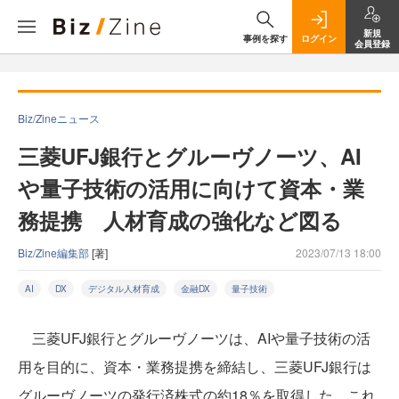
新規
事例を探す
ログイン
会員登録
Biz/Zineニュース
三菱UFJ銀行とグルーヴノーツ、AI
や量子技術の活用に向けて資本・業
務提携 人材育成の強化など図る
Biz/Zine編集部
[著]
2023/07/13 18:00
AI
DX
デジタル人材育成
金融DX
量子技術
三菱UFJ銀行とグルーヴノーツは、AIや量子技術の活
用を目的に、資本・業務提携を締結し、三菱UFJ銀行は
グルーヴノーツの発行済株式の約18％を取得した。これ