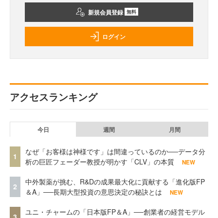
新規会員登録
無料
ログイン
アクセスランキング
今日
週間
月間
なぜ「お客様は神様です」は間違っているのか──データ分
1
析の巨匠フェーダー教授が明かす「CLV」の本質
NEW
中外製薬が挑む、R&Dの成果最大化に貢献する「進化版FP
2
＆A」──長期大型投資の意思決定の秘訣とは
NEW
ユニ・チャームの「日本版FP＆A」──創業者の経営モデル
3