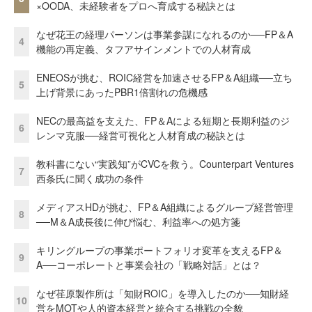
×OODA、未経験者をプロへ育成する秘訣とは
なぜ花王の経理パーソンは事業参謀になれるのか──FP＆A
4
機能の再定義、タフアサインメントでの人材育成
ENEOSが挑む、ROIC経営を加速させるFP＆A組織──立ち
5
上げ背景にあったPBR1倍割れの危機感
NECの最高益を支えた、FP＆Aによる短期と長期利益のジ
6
レンマ克服──経営可視化と人材育成の秘訣とは
教科書にない“実践知”がCVCを救う。Counterpart Ventures
7
西条氏に聞く成功の条件
メディアスHDが挑む、FP＆A組織によるグループ経営管理
8
──M＆A成長後に伸び悩む、利益率への処方箋
キリングループの事業ポートフォリオ変革を支えるFP＆
9
A──コーポレートと事業会社の「戦略対話」とは？
なぜ荏原製作所は「知財ROIC」を導入したのか──知財経
10
営をMOTや人的資本経営と統合する挑戦の全貌