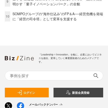
9
明かす「量子イノベーションパーク」の全貌
SOMPOグループの“海外仕込み”のFP＆A──経営危機を発端
10
に「経営の司令塔」として変革を支援する
「Leadership ☓ Innovation」を軸に、企業においてビジネ
スを創出、変革していく事業開発者のためのメディアで
す。
ログイン
新規会員登録
メールバックナンバー