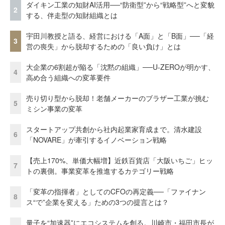
ダイキン工業の知財AI活用──“防衛型”から“戦略型”へと変貌
2
する、伴走型の知財組織とは
宇田川教授と語る、経営における「A面」と「B面」──「経
3
営の喪失」から脱却するための「良い負け」とは
大企業の6割超が陥る「沈黙の組織」──U-ZEROが明かす、
4
高め合う組織への変革要件
売り切り型から脱却！老舗メーカーのブラザー工業が挑む
5
ミシン事業の変革
スタートアップ共創から社内起業家育成まで。清水建設
6
「NOVARE」が牽引するイノベーション戦略
【売上170%、単価大幅増】近鉄百貨店「大阪いちご」ヒッ
7
トの裏側。事業変革を推進するカテゴリー戦略
「変革の指揮者」としてのCFOの再定義──「ファイナン
8
ス“で”企業を変える」ための3つの提言とは？
量子を“加速器”にエコシステムを創る。川崎市・福田市長が