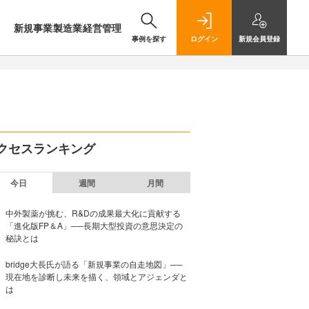
新規事業
製造業
経営管理
事例を探す
ログイン
新規
会員登録
クセスランキング
今日
週間
月間
中外製薬が挑む、R&Dの成果最大化に貢献する
「進化版FP＆A」──長期大型投資の意思決定の
秘訣とは
bridge大長氏が語る「新規事業の自走地図」──
現在地を診断し未来を描く、領域とアジェンダと
は