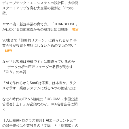
ディープテック・エコシステムの設計図。大学発
スタートアップを育む大企業の役割と「3つの
壁」
ヤマハ流・新規事業の育て方。「TRANSPOSE」
が仕掛ける自前主義からの脱却と出口戦略
NEW
VC出資で「戦略的リターン」は得られるか？ 事
業会社が投資を無駄にしないための“3つの問い”
NEW
なぜ「お客様は神様です」は間違っているのか
──データ分析の巨匠フェーダー教授が明かす
「CLV」の本質
「AIで作れるからSaaSは不要」は本当か。ラク
スが示す、業務システムに残る“4つの価値”とは
なぜAI時代のFP＆A組織に「US-CMA（米国公認
管理会計士）」が必須なのか。IMA名誉会長に聞
く
【入山章栄×ログラス布川】AIエージェント元年
の競争優位は企業独自の「文脈」と「暗黙知」の