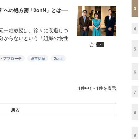
3
”への処方箋「2onN」とは──
4
元一准教授は、徐々に衰退しつ
分からないという「組織の慢性
7
5
・アプローチ
経営変革
2on2
6
1件中1～1件を表示
7
戻る
8
9