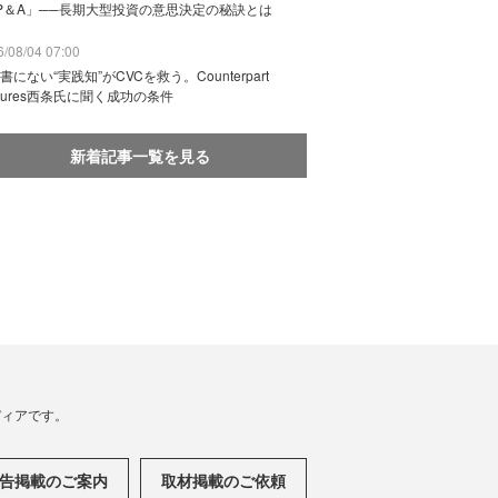
P＆A」──長期大型投資の意思決定の秘訣とは
/08/04 07:00
書にない“実践知”がCVCを救う。Counterpart
ntures西条氏に聞く成功の条件
新着記事一覧を見る
メディアです。
告掲載のご案内
取材掲載のご依頼