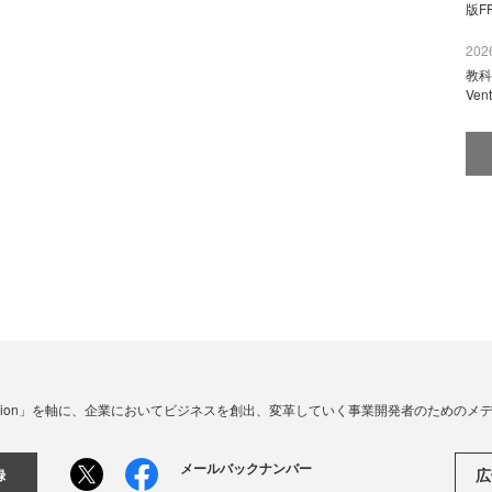
版F
2026
教科
Ve
☓ Innovation」を軸に、企業においてビジネスを創出、変革していく事業開発者のための
メールバックナンバー
広
録