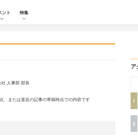
ベント
特集
ア
社 人事部 部長
時点、または直近の記事の寄稿時点での内容です
1
2