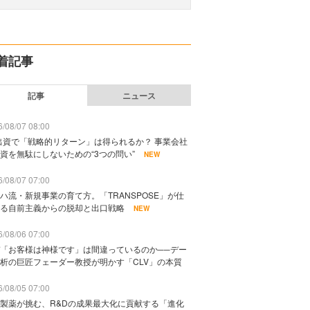
着記事
記事
ニュース
/08/07 08:00
出資で「戦略的リターン」は得られるか？ 事業会社
資を無駄にしないための“3つの問い”
NEW
/08/07 07:00
ハ流・新規事業の育て方。「TRANSPOSE」が仕
る自前主義からの脱却と出口戦略
NEW
/08/06 07:00
「お客様は神様です」は間違っているのか──デー
析の巨匠フェーダー教授が明かす「CLV」の本質
/08/05 07:00
製薬が挑む、R&Dの成果最大化に貢献する「進化