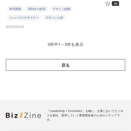
16
研究開発
両利きの経営
デザイン組織
インハウスデザイナー
デザイン人材
2023/05/30
3件中1～3件を表示
戻る
「Leadership ☓ Innovation」を軸に、企業においてビジネ
スを創出、変革していく事業開発者のためのメディアで
す。