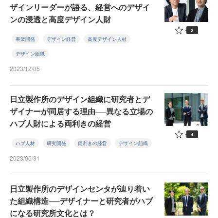
ザインリーダーが語る、経営へのデザイ
ンの浸透と高度デザイン人財
2
事業開発
デザイン経営
高度デザイン人材
デザイン組織
2023/12/05
日立製作所のデザイン組織に研究者とデ
ザイナーが同居する理由──異なる立場の
ハブ人財による両利きの経営
4
ハブ人材
研究開発
両利きの経営
デザイン組織
2023/05/31
日立製作所のデザインセンタが辿り着い
た組織構造──デザイナーと研究者がハブ
になる研究所文化とは？