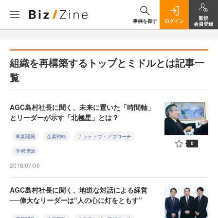
新規
事例を探す
ログイン
会員登録
組織を再構築するトップとミドルとは記事一
覧
AGC島村社長に聞く、未来に置いた「時間軸」
とリーダーが示す「北極星」とは？
事業開発
企業戦略
ナラティヴ・アプローチ
0
学習理論
2018/07/06
AGC島村社長に聞く、地道な対話による経営
──偉大なリーダーは“人の心に灯をともす”