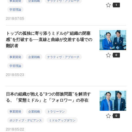
事業開発
企業戦略
ナラティヴ・アプローチ
1
学習理論
2018/07/05
トップの孤独に寄り添うミドルが“組織の閉塞
感”を打破する──直線と曲線が交差する場での
翻訳者
0
事業開発
企業戦略
ナラティヴ・アプローチ
学習理論
2018/05/23
日本の組織が抱える“3つの部族問題”を解消す
る、「変態ミドル」と「フォロワー」の存在
事業開発
企業戦略
トラリーマン
0
ポジティブ・デビアンス
ミドルアップダウン
2018/05/22