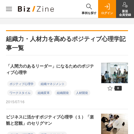
新規
事例を探す
ログイン
会員登録
組織力・人材力を高めるポジティブ心理学記
事一覧
「人間力のあるリーダー」になるためのポジテ
ィブ心理学
ポジティブ心理学
組織マネジメント
0
ワークスタイル
組織変革
組織開発
人材開発
2015/07/16
ビジネスに活かすポジティブ心理学（１）「楽
観と悲観」のセリグマン