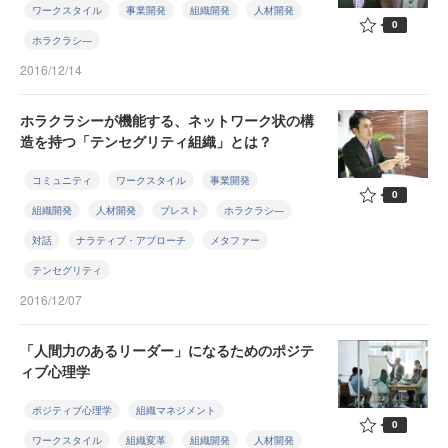
ワークスタイル
事業開発
組織開発
人材開発
0
ホラクラシ―
2016/12/14
ホラクラシーが機能する、ネットワーク状の構
造を持つ「テンセグリティ組織」とは？
コミュニティ
ワークスタイル
事業開発
0
組織開発
人材開発
ブレスト
ホラクラシ―
対話
ナラティブ・アプローチ
メタファー
テンセグリティ
2016/12/07
「人間力のあるリーダー」になるためのポジテ
ィブ心理学
ポジティブ心理学
組織マネジメント
0
ワークスタイル
組織変革
組織開発
人材開発