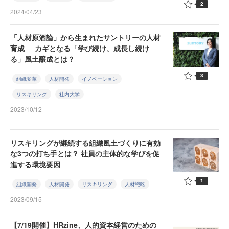
2
2024/04/23
「人材原酒論」から生まれたサントリーの人材
育成──カギとなる「学び続け、成長し続け
る」風土醸成とは？
3
組織変革
人材開発
イノベーション
リスキリング
社内大学
2023/10/12
リスキリングが継続する組織風土づくりに有効
な3つの打ち手とは？ 社員の主体的な学びを促
進する環境要因
1
組織開発
人材開発
リスキリング
人材戦略
2023/09/15
【7/19開催】HRzine、人的資本経営のための