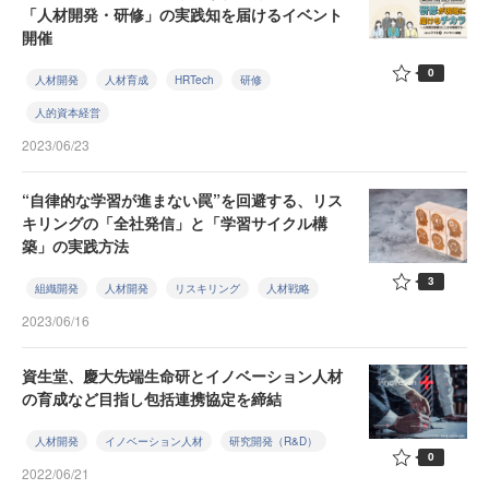
「人材開発・研修」の実践知を届けるイベント
開催
0
人材開発
人材育成
HRTech
研修
人的資本経営
2023/06/23
“自律的な学習が進まない罠”を回避する、リス
キリングの「全社発信」と「学習サイクル構
築」の実践方法
3
組織開発
人材開発
リスキリング
人材戦略
2023/06/16
資生堂、慶大先端生命研とイノベーション人材
の育成など目指し包括連携協定を締結
人材開発
イノベーション人材
研究開発（R&D）
0
2022/06/21