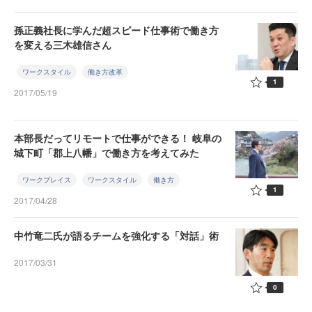
孫正義社長に学んだ超スピード仕事術で働き方
を変える三木雄信さん
ワークスタイル
働き方改革
1
2017/05/19
本部長だってリモートで仕事ができる！ 岐阜の
城下町「郡上八幡」で働き方を考えてみた
ワークプレイス
ワークスタイル
働き方
1
2017/04/28
中竹竜二氏が語るチームを強化する「対話」術
2017/03/31
0