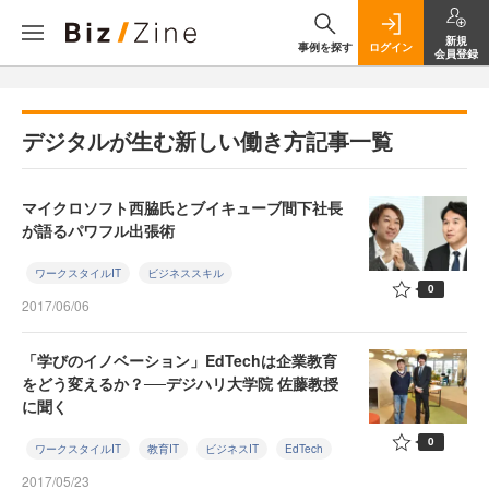
新規
事例を探す
ログイン
会員登録
デジタルが生む新しい働き方記事一覧
マイクロソフト西脇氏とブイキューブ間下社長
が語るパワフル出張術
ワークスタイルIT
ビジネススキル
0
2017/06/06
「学びのイノベーション」EdTechは企業教育
をどう変えるか？──デジハリ大学院 佐藤教授
に聞く
0
ワークスタイルIT
教育IT
ビジネスIT
EdTech
2017/05/23