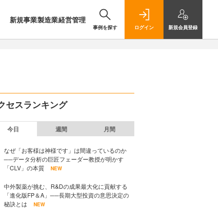
新規事業
製造業
経営管理
事例を探す
ログイン
新規
会員登録
クセスランキング
今日
週間
月間
なぜ「お客様は神様です」は間違っているのか
──データ分析の巨匠フェーダー教授が明かす
「CLV」の本質
NEW
中外製薬が挑む、R&Dの成果最大化に貢献する
「進化版FP＆A」──長期大型投資の意思決定の
秘訣とは
NEW