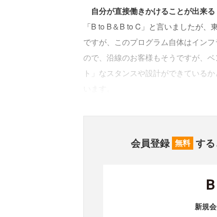
自分が直接働きかけることが出来る
「B to B＆B to C」と言いまし
ですが、このプログラム自体はインフ
ので、沿線のお客様もそうですが、ベ
ト」なスタンスや設計ができているか
います。
会員登録
する
無料
新規会