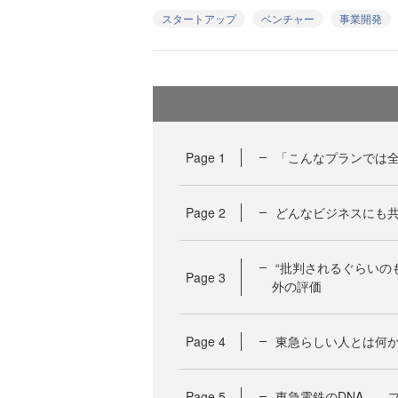
スタートアップ
ベンチャー
事業開発
Page
1
「こんなプランでは
Page
2
どんなビジネスにも
“批判されるぐらいの
Page
3
外の評価
Page
4
東急らしい人とは何
Page
5
東急電鉄のDNA――