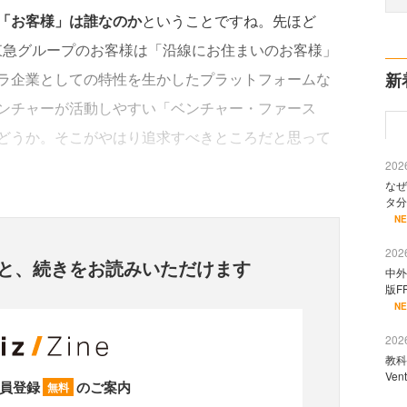
「お客様」は誰なのか
ということですね。先ほど
たが、東急グループのお客様は「沿線にお住まいのお客様」
ラ企業としての特性を生かしたプラットフォームな
新
ンチャーが活動しやすい「ベンチャー・ファース
どうか。そこがやはり追求すべきところだと思って
2026
なぜ
タ分
N
2026
と、
続きをお読みいただけます
中外
版F
N
2026
教科
Ve
員登録
のご案内
無料