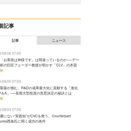
着記事
記事
ニュース
/08/06 07:00
「お客様は神様です」は間違っているのか──デー
析の巨匠フェーダー教授が明かす「CLV」の本質
EW
/08/05 07:00
製薬が挑む、R&Dの成果最大化に貢献する「進化
P＆A」──長期大型投資の意思決定の秘訣とは
EW
/08/04 07:00
書にない“実践知”がCVCを救う。Counterpart
ntures西条氏に聞く成功の条件