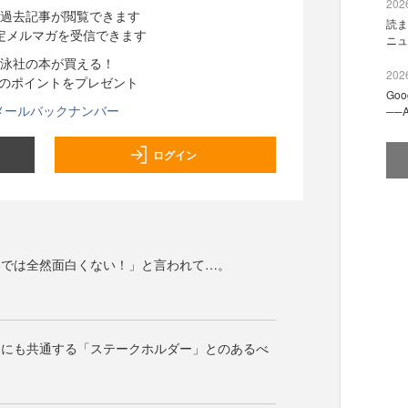
2026
過去記事が閲覧できます
読ま
定メルマガを受信できます
ニュ
泳社の本が買える！
2026
分のポイントをプレゼント
Go
メールバックナンバー
──
ログイン
ンでは全然面白くない！」と言われて…。
スにも共通する「ステークホルダー」とのあるべ