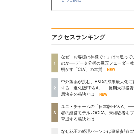
アクセスランキング
なぜ「お客様は神様です」は間違って
1
のか──データ分析の巨匠フェーダー
明かす「CLV」の本質
NEW
中外製薬が挑む、R&Dの成果最大化に
2
する「進化版FP＆A」──長期大型投
思決定の秘訣とは
NEW
ユニ・チャームの「日本版FP＆A」─
3
者の経営モデル×OODA、未経験者を
育成する秘訣とは
なぜ花王の経理パーソンは事業参謀に