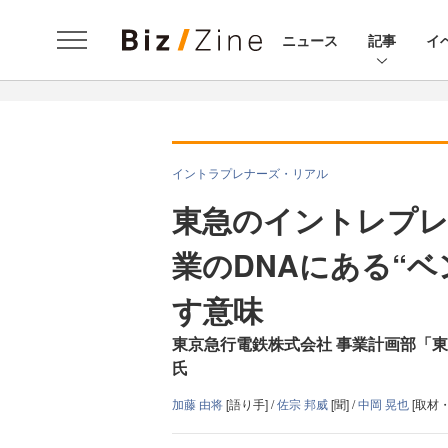
ニュース
記事
イ
イントラプレナーズ・リアル
東急のイントレプレ
業のDNAにある“
す意味
東京急行電鉄株式会社 事業計画部「東
氏
加藤 由将
[語り手] /
佐宗 邦威
[聞] /
中岡 晃也
[取材・