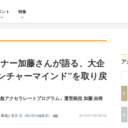
ベント
特集
ナー加藤さんが語る、大企
ア
ベンチャーマインド”を取り戻
1
急アクセラレートプログラム」運営統括 加藤 由将
2
構成] /
栗原 茂（Biz/Zine編集部）
[編]
2016/01/06 00:05