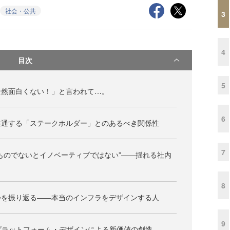
社会・公共
3
4
目次
5
全然面白くない！」と言われて…。
6
共通する「ステークホルダー」とのあるべき関係性
7
ものでないとイノベーティブではない”――揺れる社内
8
かを振り返る――本当のインフラをデザインする人
9
プラットフォーム・デザインによる新価値の創造