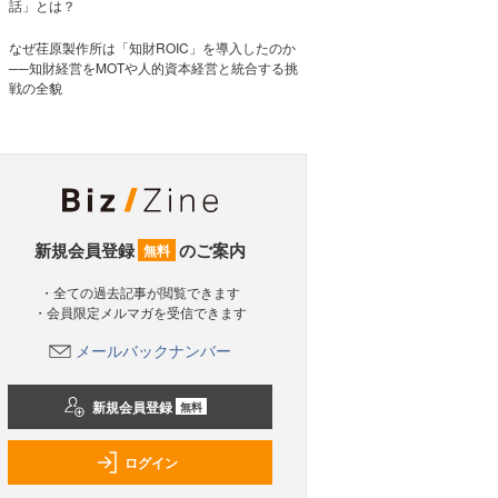
話」とは？
なぜ荏原製作所は「知財ROIC」を導入したのか
──知財経営をMOTや人的資本経営と統合する挑
戦の全貌
新規会員登録
のご案内
無料
・全ての過去記事が閲覧できます
・会員限定メルマガを受信できます
メールバックナンバー
新規会員登録
無料
ログイン