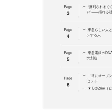
Page
“批判されるぐ
3
い”――揺れる
Page
東急らしい人
4
ンする人
Page
東急電鉄のDN
5
の創造
「常にオープ
Page
セット
6
▼ Biz/Zi