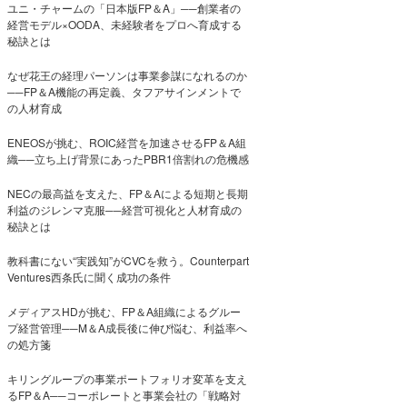
ユニ・チャームの「日本版FP＆A」──創業者の
経営モデル×OODA、未経験者をプロへ育成する
秘訣とは
なぜ花王の経理パーソンは事業参謀になれるのか
──FP＆A機能の再定義、タフアサインメントで
の人材育成
ENEOSが挑む、ROIC経営を加速させるFP＆A組
織──立ち上げ背景にあったPBR1倍割れの危機感
NECの最高益を支えた、FP＆Aによる短期と長期
利益のジレンマ克服──経営可視化と人材育成の
秘訣とは
教科書にない“実践知”がCVCを救う。Counterpart
Ventures西条氏に聞く成功の条件
メディアスHDが挑む、FP＆A組織によるグルー
プ経営管理──M＆A成長後に伸び悩む、利益率へ
の処方箋
キリングループの事業ポートフォリオ変革を支え
るFP＆A──コーポレートと事業会社の「戦略対