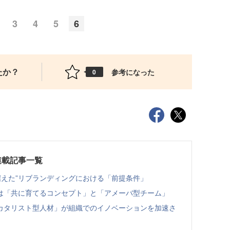
3
4
5
6
たか？
参考になった
0
連載記事一覧
見据えた”リブランディングにおける「前提条件」
は「共に育てるコンセプト」と「アメーバ型チーム」
カタリスト型人材」が組織でのイノベーションを加速さ