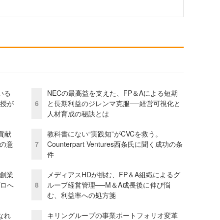
いる
NECの最高益を支えた、FP＆Aによる短期
教授が
6
と長期利益のジレンマ克服──経営可視化と
人材育成の秘訣とは
貢献
教科書にない“実践知”がCVCを救う。
資の意
7
Counterpart Ventures西条氏に聞く成功の条
件
─創業
メディアスHDが挑む、FP＆A組織によるグ
プロへ
8
ループ経営管理──M＆A成長後に伸び悩
む、利益率への処方箋
なれ
キリングループの事業ポートフォリオ変革