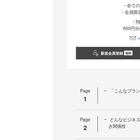
・全ての
・会員限
・翔
500円
新規会員登録
無料
Page
「こんなプラ
1
Page
どんなビジネ
2
き関係性